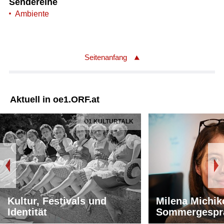
Sendereihe
Ambiente
Seitenanfang
Aktuell in oe1.ORF.at
Ö1 KULTURTALK
Kultur, Festivals und
Milena Michik
Identität
Sommergespr