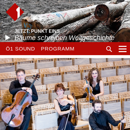
JETZT: PUNKT EINS
Bäume schreiben Weltgeschichte
Ö1 SOUND
PROGRAMM