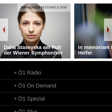
BREGENZER FESTSPIELE 2026
Dalia Stasevska am Pult
In memoriam 
der Wiener Symphoniker
Helfer
Ö1 Radio
Ö1 On Demand
Ö1 Spezial
Ö1 Plus