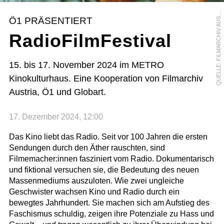
U
E
L
L
E
:
F
I
L
M
A
R
C
H
I
V
A
U
T
R
I
Q
A
Ö1 PRÄSENTIERT
S
RadioFilmFestival
15. bis 17. November 2024 im METRO
Kinokulturhaus. Eine Kooperation von Filmarchiv
Austria, Ö1 und Globart.
17. Dezember 2024, 12:00
Das Kino liebt das Radio. Seit vor 100 Jahren die ersten
Sendungen durch den Äther rauschten, sind
Filmemacher:innen fasziniert vom Radio. Dokumentarisch
und fiktional versuchen sie, die Bedeutung des neuen
Massenmediums auszuloten. Wie zwei ungleiche
Geschwister wachsen Kino und Radio durch ein
bewegtes Jahrhundert. Sie machen sich am Aufstieg des
Faschismus schuldig, zeigen ihre Potenziale zu Hass und