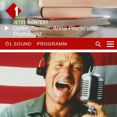
JETZT: KONTEXT
Opfer, Bienen, Anna Plochl und
Prominenz
Ö1 SOUND
PROGRAMM