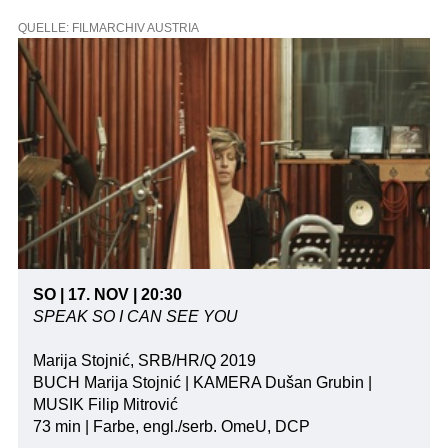
QUELLE: FILMARCHIV AUSTRIA
SO | 17. NOV | 20:30
SPEAK SO I CAN SEE YOU
Marija Stojnić, SRB/HR/Q 2019
BUCH Marija Stojnić | KAMERA Dušan Grubin |
MUSIK Filip Mitrović
73 min | Farbe, engl./serb. OmeU, DCP