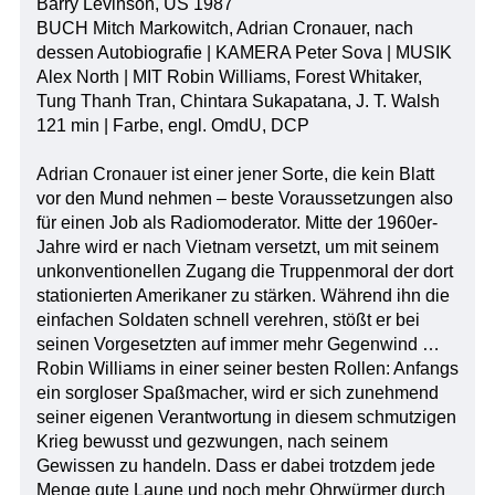
Barry Levinson, US 1987
BUCH Mitch Markowitch, Adrian Cronauer, nach
dessen Autobiografie | KAMERA Peter Sova | MUSIK
Alex North | MIT Robin Williams, Forest Whitaker,
Tung Thanh Tran, Chintara Sukapatana, J. T. Walsh
121 min | Farbe, engl. OmdU, DCP
Adrian Cronauer ist einer jener Sorte, die kein Blatt
vor den Mund nehmen – beste Voraussetzungen also
für einen Job als Radiomoderator. Mitte der 1960er-
Jahre wird er nach Vietnam versetzt, um mit seinem
unkonventionellen Zugang die Truppenmoral der dort
stationierten Amerikaner zu stärken. Während ihn die
einfachen Soldaten schnell verehren, stößt er bei
seinen Vorgesetzten auf immer mehr Gegenwind …
Robin Williams in einer seiner besten Rollen: Anfangs
ein sorgloser Spaßmacher, wird er sich zunehmend
seiner eigenen Verantwortung in diesem schmutzigen
Krieg bewusst und gezwungen, nach seinem
Gewissen zu handeln. Dass er dabei trotzdem jede
Menge gute Laune und noch mehr Ohrwürmer durch