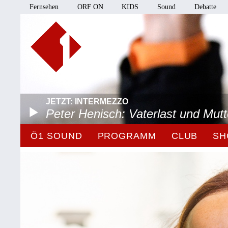
Fernsehen
ORF ON
KIDS
Sound
Debatte
JETZT: INTERMEZZO
Peter Henisch: Vaterlast und Mut
Ö1 SOUND
PROGRAMM
CLUB
SH