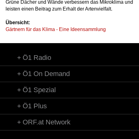
Grüne Dächer und Wände verbessern das Mikroklima und
leisten einen Beitrag zum Erhalt der Artenvielfalt.
Übersicht:
Gärtnern für das Klima - Eine Ideensammlung
Ö1 Radio
Ö1 On Demand
Ö1 Spezial
Ö1 Plus
ORF.at Network