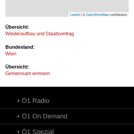
Leaflet
| ©
OpenStreetMap
contributors
Übersicht:
Wiederaufbau und Staatsvertrag
Bundesland:
Wien
Übersicht:
Gemeinsam erinnern
Ö1 Radio
Ö1 On Demand
Ö1 Spezial