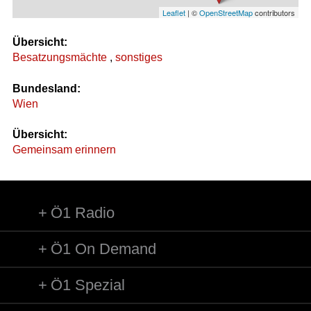
Leaflet
| ©
OpenStreetMap
contributors
Übersicht:
Besatzungsmächte
,
sonstiges
Bundesland:
Wien
Übersicht:
Gemeinsam erinnern
Ö1 Radio
Ö1 On Demand
Ö1 Spezial