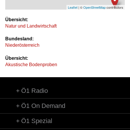
Leaflet
| ©
OpenStreetMap
contributors
Übersicht:
Natur und Landwirtschaft
Bundesland:
Niederösterreich
Übersicht:
Akustische Bodenproben
Ö1 Radio
Ö1 On Demand
Ö1 Spezial