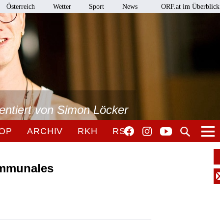
Österreich
Wetter
Sport
News
ORF.at im Überblick
sentiert von Simon Löcker
OP
ARCHIV
RKH
RSO
kommunales