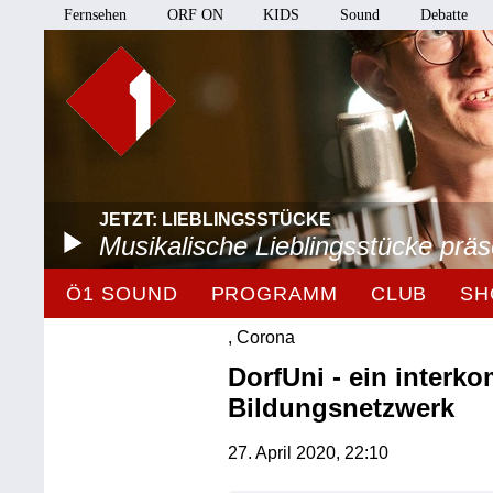
Fernsehen
ORF ON
KIDS
Sound
Debatte
JETZT: LIEBLINGSSTÜCKE
Musikalische Lieblingsstücke prä
Ö1 SOUND
PROGRAMM
CLUB
SH
, Corona
DorfUni - ein inter
Bildungsnetzwerk
27. April 2020, 22:10