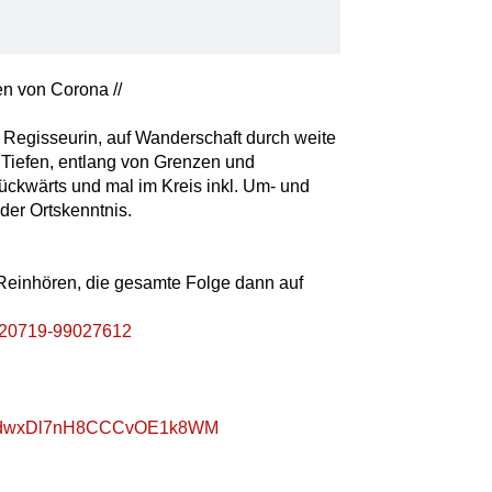
en von Corona //
 Regisseurin, auf Wanderschaft durch weite
Tiefen, entlang von Grenzen und
ückwärts und mal im Kreis inkl. Um- und
der Ortskenntnis.
 Reinhören, die gesamte Folge dann auf
8520719-99027612
w/4WdwxDl7nH8CCCvOE1k8WM