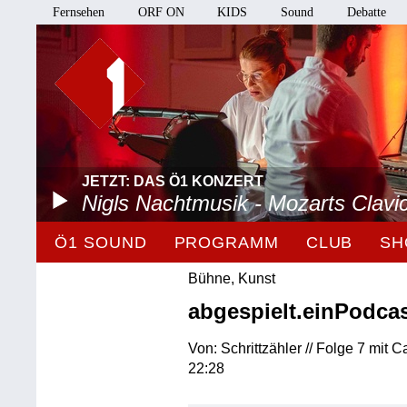
Fernsehen
ORF ON
KIDS
Sound
Debatte
JETZT: DAS Ö1 KONZERT
Nigls Nachtmusik - Mozarts Clavi
Ö1 SOUND
PROGRAMM
CLUB
SH
Bühne, Kunst
abgespielt.einPodca
Von: Schrittzähler // Folge 7 mit C
22:28