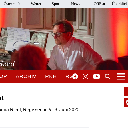
Österreich
Wetter
Sport
News
ORF.at im Überblick
chord
OP
ARCHIV
RKH
RSO
st
arina Riedl, Regisseurin // | 8. Juni 2020,