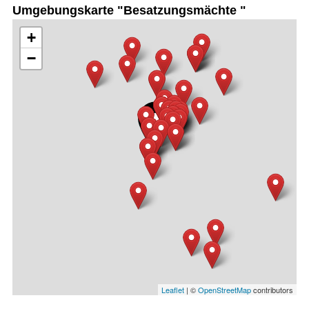
Umgebungskarte "Besatzungsmächte "
+
−
Leaflet
| ©
OpenStreetMap
contributors