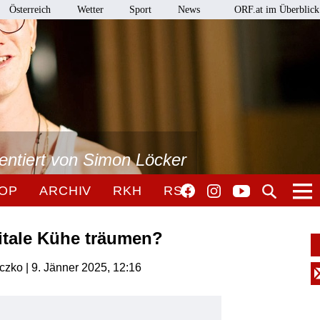
Österreich
Wetter
Sport
News
ORF.at im Überblick
sentiert von Simon Löcker
OP
ARCHIV
RKH
RSO
itale Kühe träumen?
czko | 9. Jänner 2025, 12:16