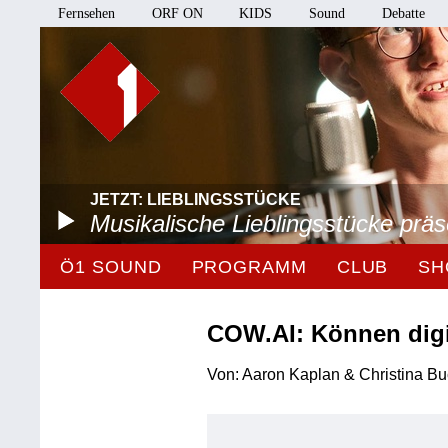
Fernsehen
ORF ON
KIDS
Sound
Debatte
JETZT: LIEBLINGSSTÜCKE
Musikalische Lieblingsstücke prä
Ö1 SOUND
PROGRAMM
CLUB
SH
COW.AI: Können dig
Von: Aaron Kaplan & Christina Bu