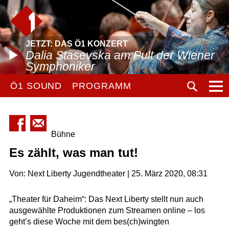
JETZT: DAS Ö1 KONZERT
Dalia Stasevska am Pult der Wiener
Symphoniker
Ö1 SOUND
PROGRAMM
Bühne
Es zählt, was man tut!
Von: Next Liberty Jugendtheater | 25. März 2020, 08:31
„Theater für Daheim“: Das Next Liberty stellt nun auch
ausgewählte Produktionen zum Streamen online – los
geht’s diese Woche mit dem bes(ch)wingten