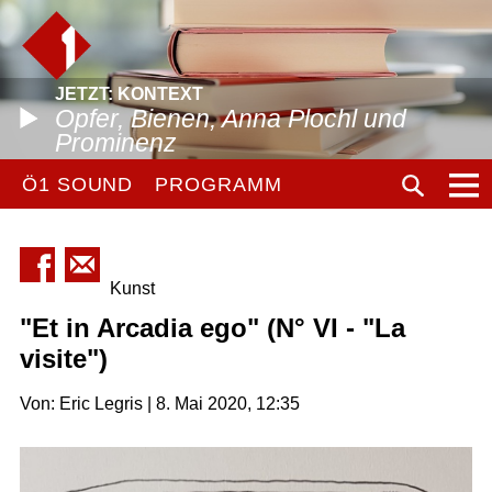
JETZT: KONTEXT
Opfer, Bienen, Anna Plochl und
Prominenz
Ö1 SOUND
PROGRAMM
Kunst
"Et in Arcadia ego" (N° VI - "La
visite")
Von: Eric Legris | 8. Mai 2020, 12:35