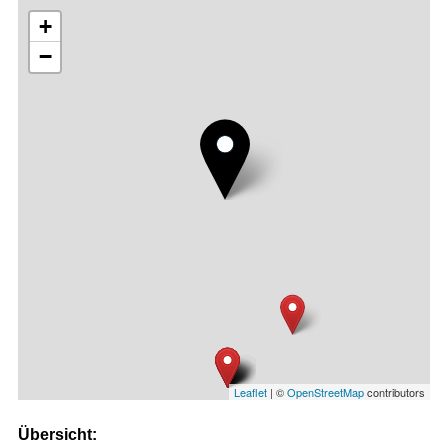
+
−
Leaflet
| ©
OpenStreetMap
contributors
Übersicht: