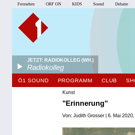
Fernsehen
ORF ON
KIDS
Sound
Debatte
JETZT: RADIOKOLLEG (WH.)
Radiokolleg
Ö1 SOUND
PROGRAMM
CLUB
SH
Kunst
"Erinnerung"
Von: Judith Grosser | 6. Mai 2020,