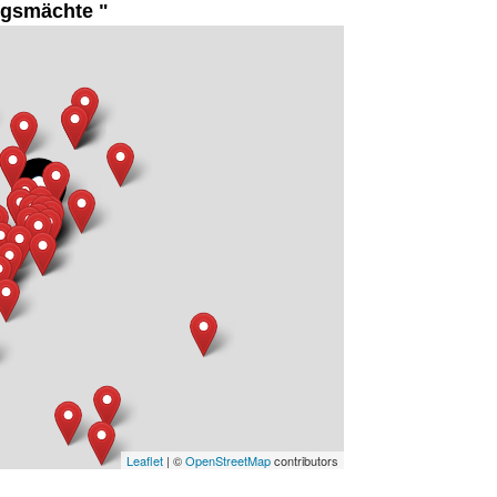
gsmächte "
Leaflet
| ©
OpenStreetMap
contributors