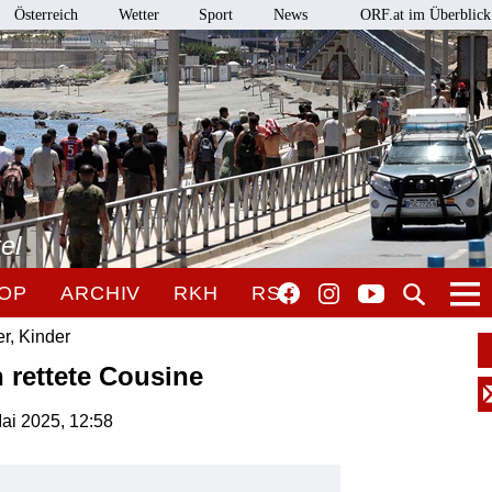
Österreich
Wetter
Sport
News
ORF.at im Überblick
el
OP
ARCHIV
RKH
RSO
r, Kinder
 rettete Cousine
Mai 2025, 12:58