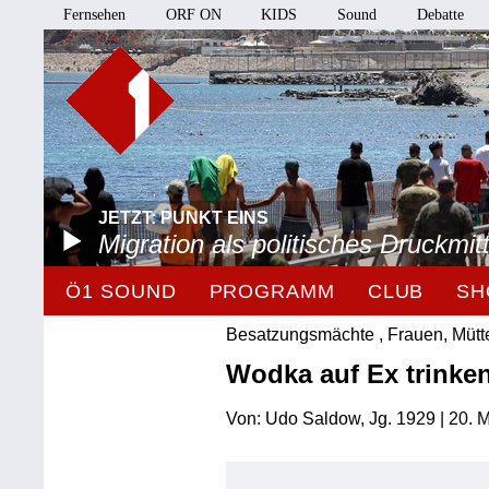
Fernsehen
ORF ON
KIDS
Sound
Debatte
JETZT: PUNKT EINS
Migration als politisches Druckmitt
Ö1 SOUND
PROGRAMM
CLUB
SH
Besatzungsmächte , Frauen, Mütte
Wodka auf Ex trinken
Von: Udo Saldow, Jg. 1929 | 20. 