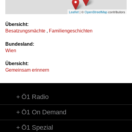
Leaflet
| ©
OpenStreetMap
contributors
Übersicht:
Besatzungsmächte
,
Familiengeschichten
Bundesland:
Wien
Übersicht:
Gemeinsam erinnern
Ö1 Radio
Ö1 On Demand
Ö1 Spezial