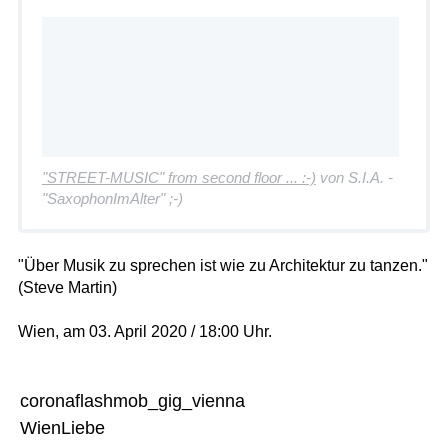
"STREET-MUSIC" from second floor ... :-)
von S.I.A. -
"SaxophonImAlter" ;-)
"Über Musik zu sprechen ist wie zu Architektur zu tanzen."
(Steve Martin)
Wien, am 03. April 2020 / 18:00 Uhr.
coronaflashmob_gig_vienna
WienLiebe