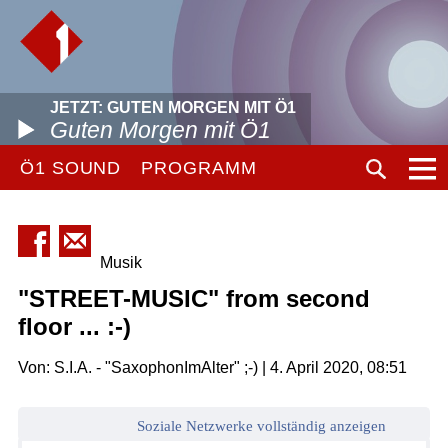
JETZT: GUTEN MORGEN MIT Ö1
Guten Morgen mit Ö1
Ö1 SOUND
PROGRAMM
Musik
"STREET-MUSIC" from second
floor ... :-)
Von: S.I.A. - "SaxophonImAlter" ;-) | 4. April 2020, 08:51
Soziale Netzwerke vollständig anzeigen