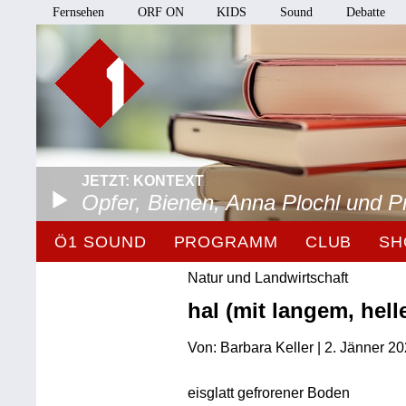
Fernsehen
ORF ON
KIDS
Sound
Debatte
JETZT: KONTEXT
Opfer, Bienen, Anna Plochl und 
Ö1 SOUND
PROGRAMM
CLUB
SH
Natur und Landwirtschaft
hal (mit langem, hell
Von: Barbara Keller | 2. Jänner 2
eisglatt gefrorener Boden