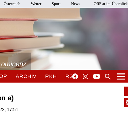
Österreich
Wetter
Sport
News
ORF.at im Überblick
Prominenz
OP
ARCHIV
RKH
RSO
en a)
022, 17:51