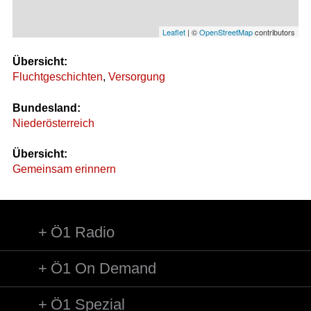
Leaflet
| ©
OpenStreetMap
contributors
Übersicht:
Fluchtgeschichten
,
Versorgung
Bundesland:
Niederösterreich
Übersicht:
Gemeinsam erinnern
Ö1 Radio
Ö1 On Demand
Ö1 Spezial