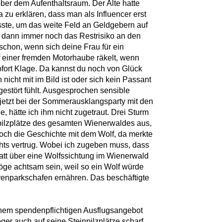
ober dem Aufenthaltsraum. Der Alte hatte
 zu erklären, dass man als Influencer erst
usste, um das weite Feld an Geldgebern auf
dann immer noch das Restrisiko an den
 schon, wenn sich deine Frau für ein
f einer fremden Motorhaube räkelt, wenn
sofort Klage. Da kannst du noch von Glück
icht mit im Bild ist oder sich kein Passant
stört fühlt. Ausgesprochen sensible
 jetzt bei der Sommerausklangsparty mit den
 hätte ich ihm nicht zugetraut. Drei Sturm
npilzplätze des gesamten Wienerwaldes aus,
och die Geschichte mit dem Wolf, da merkte
hts vertrug. Wobei ich zugeben muss, dass
latt über eine Wolfssichtung im Wienerwald
ge achtsam sein, weil so ein Wolf würde
renparkschafen ernähren. Das beschäftigte
einem spendenpflichtigen Ausflugsangebot
ger auch auf seine Steinpilzplätze scharf