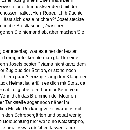
chtchen aus grünem Elternhaus beim
 erwischt und ihm postwendend mit der
chossen hatte. „Herr Roger, ich bräuchte
lässt sich das einrichten?“ Josef steckte
n in die Brusttasche. „Zwischen
gehen Sie niemand ab, aber machen Sie
g danebenlag, war es einer der letzten
zt ereignete, könnte man glatt für eine
enn Josefs bester Pyjama nicht ganz dem
er Zug aus der Station, er stand noch
ich ein paar Atemzüge lang den Klang der
 Heimat ist, erfüllt es dich mit Stolz, da
 so abfällig über den Lärm äußern, vom
t. Wenn dich das Brummen der Motoren
 der Tankstelle sogar noch näher im
dich Musik. Ruckartig verschwand er mit
in den Schrebergärten und betrat wenig
e Beleuchtung hier war eine Katastrophe,
 einmal etwas einfallen lassen, aber