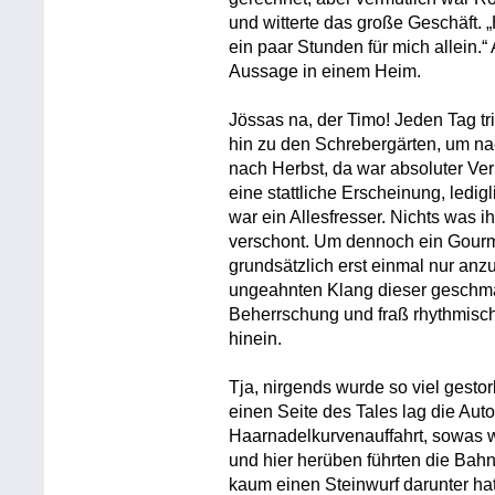
und witterte das große Geschäft. 
ein paar Stunden für mich allein.“
Aussage in einem Heim.
Jössas na, der Timo! Jeden Tag t
hin zu den Schrebergärten, um n
nach Herbst, da war absoluter Ve
eine stattliche Erscheinung, ledig
war ein Allesfresser. Nichts was 
verschont. Um dennoch ein Gourme
grundsätzlich erst einmal nur anz
ungeahnten Klang dieser geschma
Beherrschung und fraß rhythmisc
hinein.
Tja, nirgends wurde so viel gestor
einen Seite des Tales lag die Aut
Haarnadelkurvenauffahrt, sowas 
und hier herüben führten die Bahn
kaum einen Steinwurf darunter hat