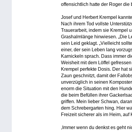
offensichtlich hatte der Roger die
Josef und Herbert Krempel kannte
Nach ihrem Tod vollste Unterstütz
Trauerarbeit, indem sie Krempel 
Grashalmlänge hinwiesen. „Die Le
sein Leid geklagt. „Vielleicht sol
einer, der sein Leben lang vorzug
Karnickeln sprach. Dass immer die
Weisheit mit dem Löffel gefressen
Krempel perfekte Dosis. Der hat 
Zaun geschnitzt, damit der Fallob
unverzüglich in seinen Komposter
enorm die Situation mit den Hunde
die beim Befüllen ihrer Gackerlsac
griffen. Mein lieber Schwan, dara
dem Schrebergarten hing. Hier war
Freizeit sicherer als im Heim, au
‚Immer wenn du denkst es geht ni