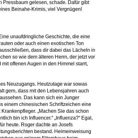
in Pressbaum gelesen, schade. Dafür gibt
eines Beinahe-Krimis, viel Vergnügen!
. Eine unaufdringliche Geschichte, die eine
rtrauten oder auch einen exotischen Ton
 ausschließen, dass dir dabei das Lächeln in
chen so wie dem älteren Herrn, der jetzt vor
d mit offenen Augen in den Himmel starrt,
eines Neuzugangs. Heutzutage war sowas
halt gern, dass mit den Lebensjahren auch
h aussehen. Das kann sich ein Junger
us einem chinesischen Schriftzeichen eine
t Krankenpfleger. „Machen Sie das schon
lich bin ich Influencer.“ „Influenza?“ Egal,
für heute. Roger dachte an Josefs
eitungsberichten bestand. Heimeinweisung