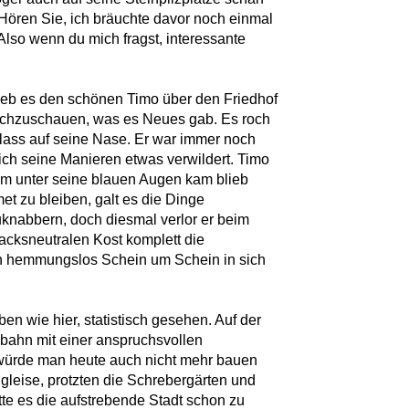
„Hören Sie, ich bräuchte davor noch einmal
 Also wenn du mich fragst, interessante
rieb es den schönen Timo über den Friedhof
achzuschauen, was es Neues gab. Es roch
rlass auf seine Nase. Er war immer noch
lich seine Manieren etwas verwildert. Timo
ihm unter seine blauen Augen kam blieb
t zu bleiben, galt es die Dinge
uknabbern, doch diesmal verlor er beim
cksneutralen Kost komplett die
h hemmungslos Schein um Schein in sich
ben wie hier, statistisch gesehen. Auf der
obahn mit einer anspruchsvollen
würde man heute auch nicht mehr bauen
gleise, protzten die Schrebergärten und
te es die aufstrebende Stadt schon zu