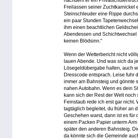
nachdem er ein Privatschulenfrü
Freilassen seiner Zuchtkarnickel
Steinschleuder eine Rippe durchs
ein paar Stunden Tapetenwechsel, 
ihm einen beachtlichen Geldschei
Abendessen und Schichtwechsel 
keinen Blödsinn.“
Wenn der Wetterbericht nicht völli
lauen Abende. Und was sich da jet
Lösegeldübergabe halten, auch w
Dresscode entsprach. Leise fuhr d
immer am Bahnsteig und gönnte s
nahen Autobahn. Wenn es dein Stück
kann sich der Rest der Welt noch
Feinstaub rede ich erst gar nich
tagtäglich begleitet, du früher an
Geschehen warst, dann ist es für 
einem Packen Papier unterm Arm 
später den anderen Bahnsteig. Di
da könnte sich die Gemeinde auch