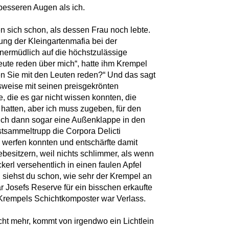
 besseren Augen als ich.
n sich schon, als dessen Frau noch lebte.
ung der Kleingartenmafia bei der
unermüdlich auf die höchstzulässige
ute reden über mich“, hatte ihm Krempel
lten Sie mit den Leuten reden?“ Und das sagt
sweise mit seinen preisgekrönten
, die es gar nicht wissen konnten, die
 hatten, aber ich muss zugeben, für den
sich dann sogar eine Außenklappe in den
stsammeltrupp die Corpora Delicti
 werfen konnten und entschärfte damit
besitzern, weil nichts schlimmer, als wenn
kerl versehentlich in einen faulen Apfel
n siehst du schon, wie sehr der Krempel an
 Josefs Reserve für ein bisschen erkaufte
f Krempels Schichtkomposter war Verlass.
cht mehr, kommt von irgendwo ein Lichtlein