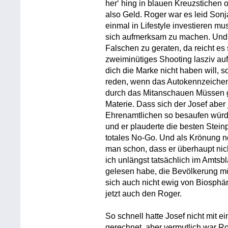
her‘ hing in blauen Kreuzstichen 
also Geld. Roger war es leid Sonja
einmal in Lifestyle investieren m
sich aufmerksam zu machen. Und 
Falschen zu geraten, da reicht es
zweiminütiges Shooting lasziv au
dich die Marke nicht haben will, 
reden, wenn das Autokennzeichen n
durch das Mitanschauen Müssen ge
Materie. Dass sich der Josef aber
Ehrenamtlichen so besaufen würde,
und er plauderte die besten Stei
totales No-Go. Und als Krönung n
man schon, dass er überhaupt nic
ich unlängst tatsächlich im Amtsb
gelesen habe, die Bevölkerung mö
sich auch nicht ewig von Biosphä
jetzt auch den Roger.
So schnell hatte Josef nicht mit 
gerechnet, aber vermutlich war Ro