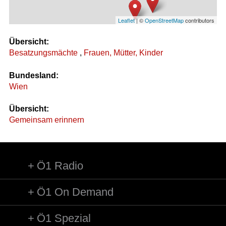
Leaflet
| ©
OpenStreetMap
contributors
Übersicht:
Besatzungsmächte
,
Frauen, Mütter, Kinder
Bundesland:
Wien
Übersicht:
Gemeinsam erinnern
Ö1 Radio
Ö1 On Demand
Ö1 Spezial