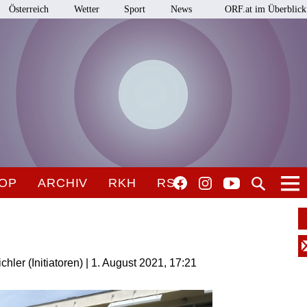
Österreich
Wetter
Sport
News
ORF.at im Überblick
OP
ARCHIV
RKH
RSO
ler (Initiatoren) | 1. August 2021, 17:21