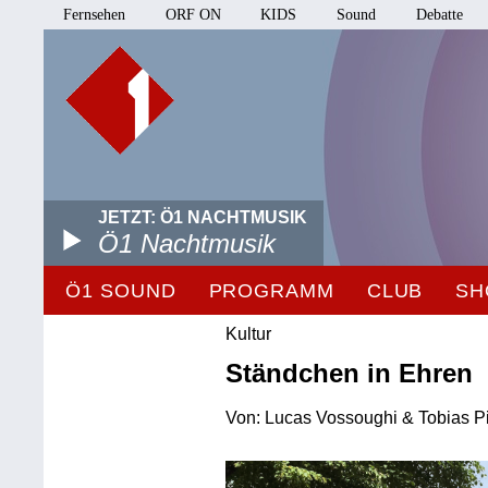
Fernsehen
ORF ON
KIDS
Sound
Debatte
JETZT: Ö1 NACHTMUSIK
Ö1 Nachtmusik
Ö1 SOUND
PROGRAMM
CLUB
SH
Kultur
Ständchen in Ehren
Von: Lucas Vossoughi & Tobias Pich