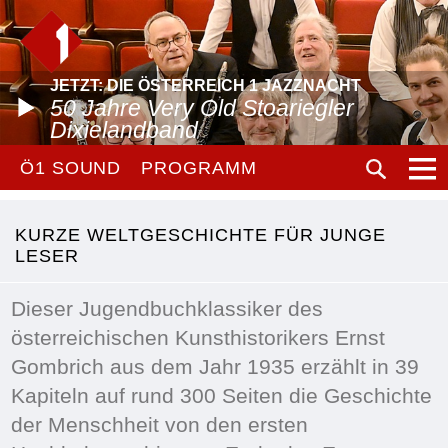
JETZT: DIE ÖSTERREICH 1 JAZZNACHT
50 Jahre Very Old Stoariegler
Dixielandband
Ö1 SOUND
PROGRAMM
KURZE WELTGESCHICHTE FÜR JUNGE
LESER
Dieser Jugendbuchklassiker des
österreichischen Kunsthistorikers Ernst
Gombrich aus dem Jahr 1935 erzählt in 39
Kapiteln auf rund 300 Seiten die Geschichte
der Menschheit von den ersten