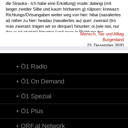
die Strauka - Ich habe eine Erkältung) müde: dalangi (mit
langer zweiter Silbe und kaum hörbarem g) rülpsen: krewazn
Richtungs/Ortsangaben weiter weg von hier: hibai (nasaliertes
ai) näher zu hier: headau (nasaliertes au) quer: zwerast (tro
mas zwerast: tragen wir es derquer) hinunter: oi (wie owi, nur
das w ist stumm) hinunter (und zwar in Richtung des
Mensch, Tier und Alltag
Sprechers): oana (kim oana - komm herunter, und zwar zu
Burgenland
mir) weg: dui (kais dui - wirf es weg) werfen: kai (nasaliertes
23. Dezember 2020
ai)
Ö1 Radio
Ö1 On Demand
Ö1 Spezial
Ö1 Plus
ORF.at Network