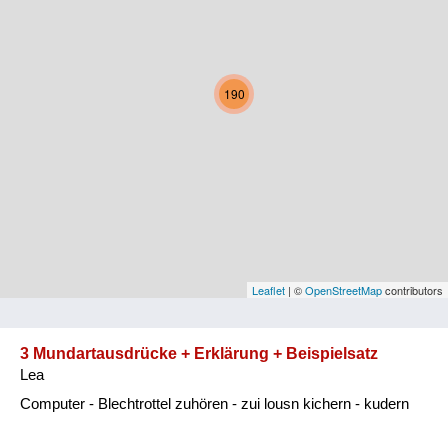
Kärnten
Niederösterreich
190
Oberösterreich
Salzburg
Steiermark
Tirol
Vorarlberg
Leaflet
| ©
OpenStreetMap
contributors
Wien
3 Mundartausdrücke + Erklärung + Beispielsatz
Lea
Kategorie
Computer - Blechtrottel zuhören - zui lousn kichern - kudern
Natur und Landwirtschaft