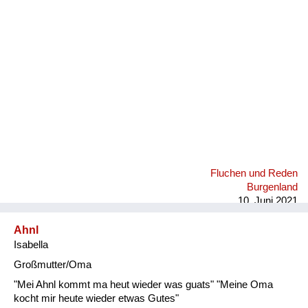
Fluchen und Reden
Mensch, Tier und Alltag
Schmankerln und
Kulinarisches
Fluchen und Reden
Burgenland
10. Juni 2021
Ahnl
Isabella
Großmutter/Oma
"Mei Ahnl kommt ma heut wieder was guats" "Meine Oma
kocht mir heute wieder etwas Gutes"