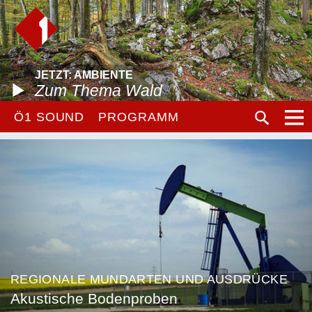
JETZT: AMBIENTE
Zum Thema Wald
Ö1 SOUND
PROGRAMM
REGIONALE MUNDARTEN UND AUSDRÜCKE
Akustische Bodenproben