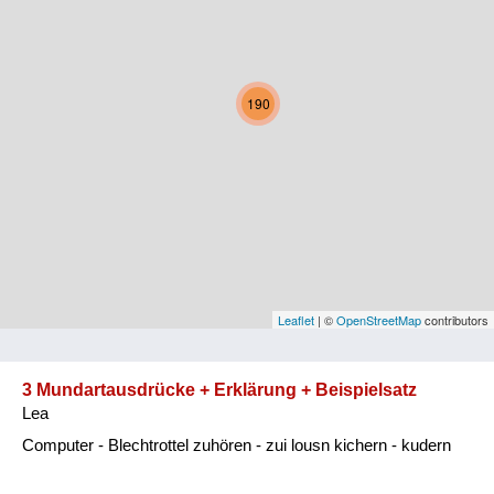
Kärnten
Niederösterreich
190
Oberösterreich
Salzburg
Steiermark
Tirol
Vorarlberg
Leaflet
| ©
OpenStreetMap
contributors
Wien
3 Mundartausdrücke + Erklärung + Beispielsatz
Lea
Kategorie
Computer - Blechtrottel zuhören - zui lousn kichern - kudern
Natur und Landwirtschaft