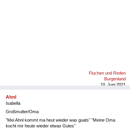
Fluchen und Reden
Mensch, Tier und Alltag
Schmankerln und
Kulinarisches
Fluchen und Reden
Burgenland
10. Juni 2021
Ahnl
Isabella
Großmutter/Oma
"Mei Ahnl kommt ma heut wieder was guats" "Meine Oma
kocht mir heute wieder etwas Gutes"