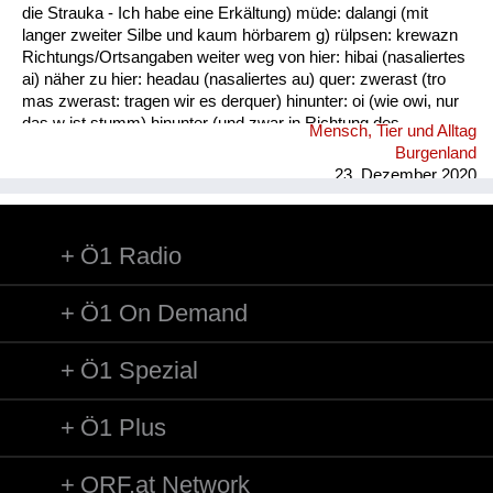
die Strauka - Ich habe eine Erkältung) müde: dalangi (mit
langer zweiter Silbe und kaum hörbarem g) rülpsen: krewazn
Richtungs/Ortsangaben weiter weg von hier: hibai (nasaliertes
ai) näher zu hier: headau (nasaliertes au) quer: zwerast (tro
mas zwerast: tragen wir es derquer) hinunter: oi (wie owi, nur
das w ist stumm) hinunter (und zwar in Richtung des
Mensch, Tier und Alltag
Sprechers): oana (kim oana - komm herunter, und zwar zu
Burgenland
mir) weg: dui (kais dui - wirf es weg) werfen: kai (nasaliertes
23. Dezember 2020
ai)
Ö1 Radio
Ö1 On Demand
Ö1 Spezial
Ö1 Plus
ORF.at Network