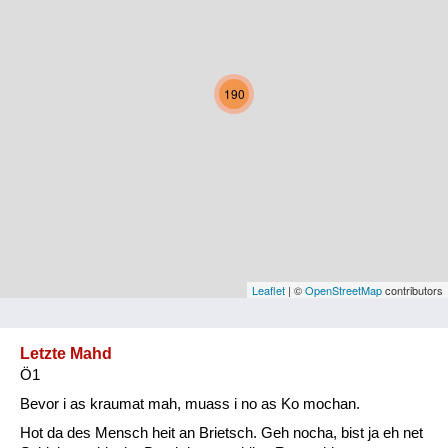
Kärnten
Niederösterreich
190
Oberösterreich
Salzburg
Steiermark
Tirol
Vorarlberg
Leaflet
| ©
OpenStreetMap
contributors
Wien
Letzte Mahd
Ö1
Kategorie
Bevor i as kraumat mah, muass i no as Ko mochan.
Natur und Landwirtschaft
Hot da des Mensch heit an Brietsch. Geh nocha, bist ja eh net