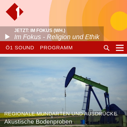
JETZT: IM FOKUS (WH.)
Im Fokus - Religion und Ethik
Ö1 SOUND
PROGRAMM
REGIONALE MUNDARTEN UND AUSDRÜCKE
Akustische Bodenproben