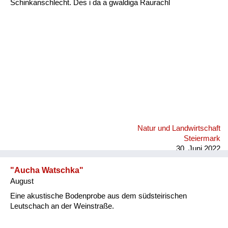
Schinkanschlecht. Des i da a gwaldiga Raurachl
Fluchen und Reden
Mensch, Tier und Alltag
Schmankerln und
Kulinarisches
Natur und Landwirtschaft
Steiermark
30. Juni 2022
"Aucha Watschka"
August
Eine akustische Bodenprobe aus dem südsteirischen
Leutschach an der Weinstraße.