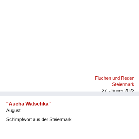
Fluchen und Reden
Mensch, Tier und Alltag
Schmankerln und
Kulinarisches
Fluchen und Reden
Steiermark
27. Jänner 2022
"Aucha Watschka"
August
Schimpfwort aus der Steiermark