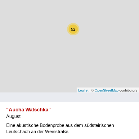
Kärnten
Niederösterreich
52
Oberösterreich
Salzburg
Steiermark
Tirol
Vorarlberg
Leaflet
| ©
OpenStreetMap
contributors
Wien
"Aucha Watschka"
August
Kategorie
Eine akustische Bodenprobe aus dem südsteirischen
Natur und Landwirtschaft
Leutschach an der Weinstraße.