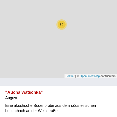
Kärnten
Niederösterreich
52
Oberösterreich
Salzburg
Steiermark
Tirol
Vorarlberg
Leaflet
| ©
OpenStreetMap
contributors
Wien
"Aucha Watschka"
August
Kategorie
Eine akustische Bodenprobe aus dem südsteirischen
Natur und Landwirtschaft
Leutschach an der Weinstraße.