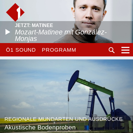
JETZT: MATINEE
Mozart-Matinee mit González-
Monjas
Ö1 SOUND
PROGRAMM
REGIONALE MUNDARTEN UND AUSDRÜCKE
Akustische Bodenproben