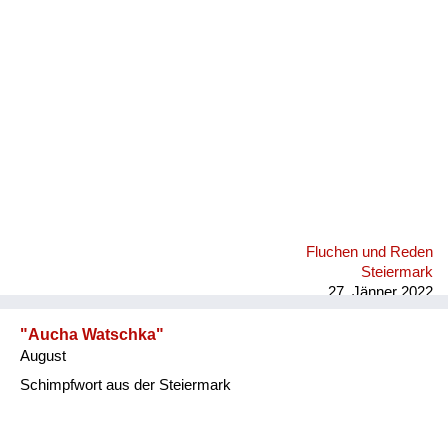
Fluchen und Reden
Mensch, Tier und Alltag
Schmankerln und
Kulinarisches
Fluchen und Reden
Steiermark
27. Jänner 2022
"Aucha Watschka"
August
Schimpfwort aus der Steiermark