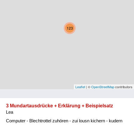
Kärnten
Niederösterreich
123
Oberösterreich
Salzburg
Steiermark
Tirol
Vorarlberg
Leaflet
| ©
OpenStreetMap
contributors
Wien
3 Mundartausdrücke + Erklärung + Beispielsatz
Lea
Kategorie
Computer - Blechtrottel zuhören - zui lousn kichern - kudern
Natur und Landwirtschaft