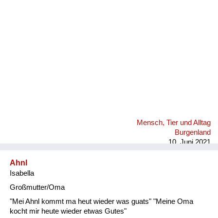
Fluchen und Reden
Mensch, Tier und Alltag
Schmankerln und
Kulinarisches
Mensch, Tier und Alltag
Burgenland
10. Juni 2021
Ahnl
Isabella
Großmutter/Oma
"Mei Ahnl kommt ma heut wieder was guats" "Meine Oma
kocht mir heute wieder etwas Gutes"