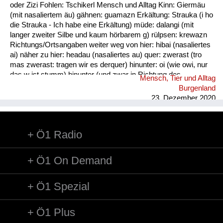
oder Zizi Fohlen: Tschikerl Mensch und Alltag Kinn: Giermäu
(mit nasaliertem äu) gähnen: guamazn Erkältung: Strauka (i ho
die Strauka - Ich habe eine Erkältung) müde: dalangi (mit
langer zweiter Silbe und kaum hörbarem g) rülpsen: krewazn
Richtungs/Ortsangaben weiter weg von hier: hibai (nasaliertes
ai) näher zu hier: headau (nasaliertes au) quer: zwerast (tro
mas zwerast: tragen wir es derquer) hinunter: oi (wie owi, nur
das w ist stumm) hinunter (und zwar in Richtung des
Mensch, Tier und Alltag
Sprechers): oana (kim oana - komm herunter, und zwar zu
Burgenland
mir) weg: dui (kais dui - wirf es weg) werfen: kai (nasaliertes
23. Dezember 2020
ai)
Ö1 Radio
Ö1 On Demand
Ö1 Spezial
Ö1 Plus