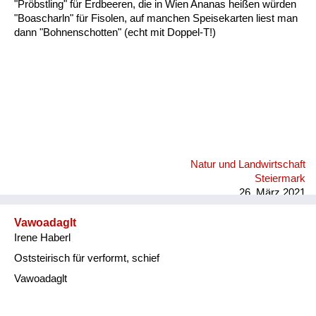
"Pröbstling" für Erdbeeren, die in Wien Ananas heißen würden
"Boascharln" für Fisolen, auf manchen Speisekarten liest man
dann "Bohnenschotten" (echt mit Doppel-T!)
Natur und Landwirtschaft
Steiermark
26. März 2021
Vawoadaglt
Irene Haberl
Oststeirisch für verformt, schief
Vawoadaglt