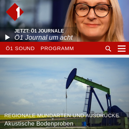
JETZT: Ö1 JOURNALE
Ö1 Journal um acht
Ö1 SOUND
PROGRAMM
REGIONALE MUNDARTEN UND AUSDRÜCKE
Akustische Bodenproben