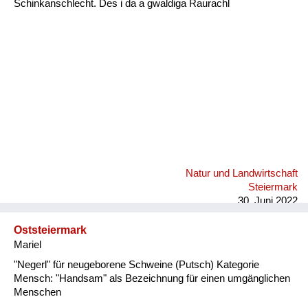
Schinkanschlecht. Des i da a gwaldiga Raurachl
Fluchen und Reden
Mensch, Tier und Alltag
Schmankerln und
Kulinarisches
Natur und Landwirtschaft
Steiermark
30. Juni 2022
Oststeiermark
Mariel
"Negerl" für neugeborene Schweine (Putsch) Kategorie
Mensch: "Handsam" als Bezeichnung für einen umgänglichen
Menschen