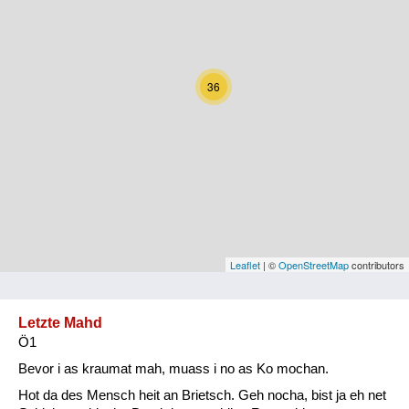
Kärnten
Niederösterreich
36
Oberösterreich
Salzburg
Steiermark
Tirol
Vorarlberg
Leaflet
| ©
OpenStreetMap
contributors
Wien
Letzte Mahd
Ö1
Kategorie
Bevor i as kraumat mah, muass i no as Ko mochan.
Natur und Landwirtschaft
Hot da des Mensch heit an Brietsch. Geh nocha, bist ja eh net