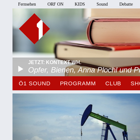
Fernsehen
ORF ON
KIDS
Sound
Debatte
JETZT: KONTEXT WH.
Opfer, Bienen, Anna Plochl und 
Ö1 SOUND
PROGRAMM
CLUB
SH