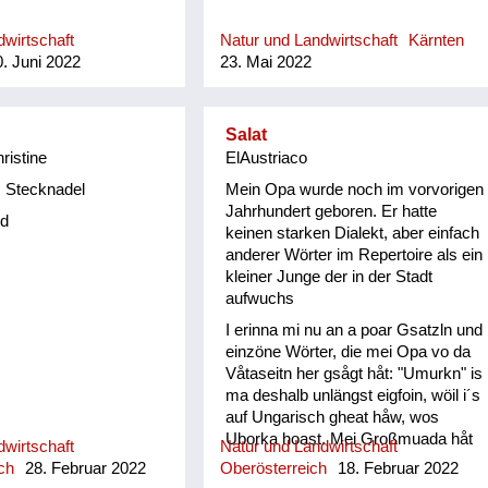
wirtschaft
Natur und Landwirtschaft
Kärnten
. Juni 2022
23. Mai 2022
Salat
hristine
ElAustriaco
 Stecknadel
Mein Opa wurde noch im vorvorigen
Jahrhundert geboren. Er hatte
d
keinen starken Dialekt, aber einfach
anderer Wörter im Repertoire als ein
kleiner Junge der in der Stadt
aufwuchs
I erinna mi nu an a poar Gsatzln und
einzöne Wörter, die mei Opa vo da
Våtaseitn her gsågt håt: "Umurkn" is
ma deshalb unlängst eigfoin, wöil i´s
auf Ungarisch gheat håw, wos
Uborka hoast. Mei Großmuada håt
wirtschaft
Natur und Landwirtschaft
jewåis im Spätherbst den Andivi
ch
28. Februar 2022
Oberösterreich
18. Februar 2022
Salåt vom Goatn in n Keller