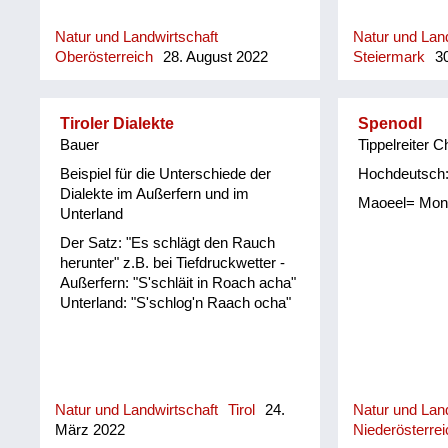
Natur und Landwirtschaft
Natur und Land
Oberösterreich
28. August 2022
Steiermark
30
Tiroler Dialekte
Spenodl
Bauer
Tippelreiter C
Beispiel für die Unterschiede der
Hochdeutsch:
Dialekte im Außerfern und im
Maoeel= Mon
Unterland
Der Satz: "Es schlägt den Rauch
herunter" z.B. bei Tiefdruckwetter -
Außerfern: "S'schläit in Roach acha"
Unterland: "S'schlog'n Raach ocha"
Natur und Landwirtschaft
Tirol
24.
Natur und Land
März 2022
Niederösterrei