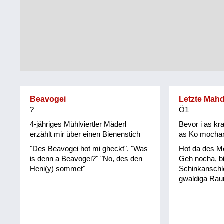
Tirol
Alltag
Vorarlberg
Schmankerln
und
Wien
Kulinarisches
Beavogei
Letzte Mah
?
Ö1
4-jähriges Mühlviertler Mäderl
Bevor i as k
erzählt mir über einen Bienenstich
as Ko mocha
"Des Beavogei hot mi gheckt". "Was
Hot da des Me
is denn a Beavogei?" "No, des den
Geh nocha, bi
Heni(y) sommet"
Schinkanschle
gwaldiga Rau