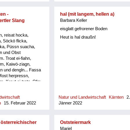
umpflånzt. So woans früher die
Oanzigen, die im Winter nu an
en -
hal (mit langem, hellen a)
frischen grean Salåt ghåwt håm.
rtler Slang
Barbara Keller
eisglatt gefrorener Boden
, reisat hocka,
Heut is hal draußn!
, Söckö flicka,
ka, Püssn suacha,
n und Obst
 Troat ei-fiahn,
fm, Kaiwö-ziagn,
n und dengln... Fassa
Most herpressn,
, Kraut ei-tretn, Ofm
`wänd nagln, Erdäpfö
abm, Saubärn und de
wirtschaft
Natur und Landwirtschaft
Kärnten
2
assn, Mist ausführn, d
h
15. Februar 2022
Jänner 2022
und dengeln. Loatan-
schafensta, Kircha
 betn, Sau o-stecha,
, Bandln wewan,
 österreichischer
Oststeiermark
ein, Kiada geh, Fedan
Mariel