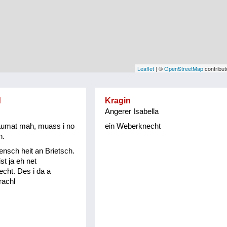
Leaflet
| ©
OpenStreetMap
contribut
d
Kragin
Angerer Isabella
raumat mah, muass i no
ein Weberknecht
n.
nsch heit an Brietsch.
st ja eh net
cht. Des i da a
rachl