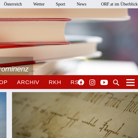
Österreich
Wetter
Sport
News
ORF.at im Überblick
Prominenz
OP
ARCHIV
RKH
RSO