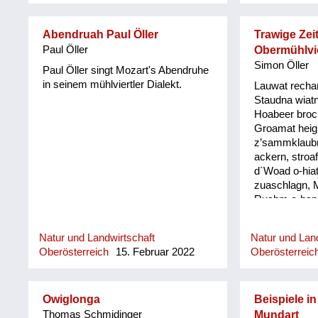
Abendruah Paul Öller
Trawige Zeit
Paul Öller
Obermühlvie
Simon Öller
Paul Öller singt Mozart's Abendruhe
in seinem mühlviertler Dialekt.
Lauwat rechan
Staudna wiatn
Hoabeer broc
Groamat heig
z’sammklaubm.
ackern, stroa
d`Woad o-hiat
zuaschlagn, 
Ruabm o-hapm
kehrn und Lo
und Wassagr
Natur und Landwirtschaft
Natur und Land
Haar schnei´l
Oberösterreich
15. Februar 2022
Oberösterreic
´Wiesn odl´n 
steign ban Me
geh und fleißi
Blunzn mocha
Owiglonga
Beispiele in
Schwingan z`
Thomas Schmidinger
Mundart