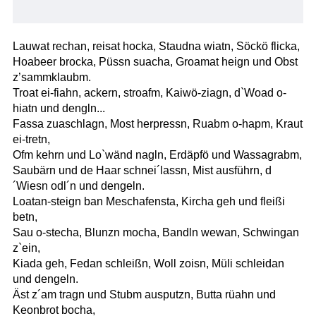
Lauwat rechan, reisat hocka, Staudna wiatn, Söckö flicka,
Hoabeer brocka, Püssn suacha, Groamat heign und Obst
z’sammklaubm.
Troat ei-fiahn, ackern, stroafm, Kaiwö-ziagn, d`Woad o-
hiatn und dengln...
Fassa zuaschlagn, Most herpressn, Ruabm o-hapm, Kraut
ei-tretn,
Ofm kehrn und Lo`wänd nagln, Erdäpfö und Wassagrabm,
Saubärn und de Haar schnei´lassn, Mist ausführn, d
´Wiesn odl´n und dengeln.
Loatan-steign ban Meschafensta, Kircha geh und fleißi
betn,
Sau o-stecha, Blunzn mocha, Bandln wewan, Schwingan
z`ein,
Kiada geh, Fedan schleißn, Woll zoisn, Müli schleidan
und dengeln.
Äst z´am tragn und Stubm ausputzn, Butta rüahn und
Keonbrot bocha,