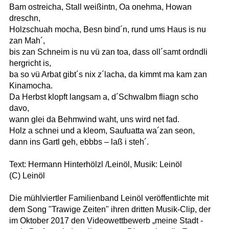
Bam ostreicha, Stall weißintn, Oa onehma, Howan
dreschn,
Holzschuah mocha, Besn bind´n, rund ums Haus is nu
zan Mah´,
bis zan Schneim is nu vü zan toa, dass oll´samt ordndli
hergricht is,
ba so vü Arbat gibt´s nix z´lacha, da kimmt ma kam zan
Kinamocha.
Da Herbst klopft langsam a, d´Schwalbm fliagn scho
davo,
wann glei da Behmwind waht, uns wird net fad.
Holz a schnei und a kleom, Saufuatta wa´zan seon,
dann ins Gartl geh, ebbbs – laß i steh´.
Text: Hermann Hinterhölzl /Leinöl, Musik: Leinöl
(C) Leinöl
Die mühlviertler Familienband Leinöl veröffentlichte mit
dem Song "Trawige Zeiten" ihren dritten Musik-Clip, der
im Oktober 2017 den Videowettbewerb „meine Stadt -