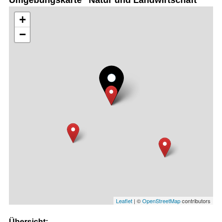
Umgebungskarte "Natur und Landwirtschaft"
+
−
Leaflet
| ©
OpenStreetMap
contributors
Übersicht: