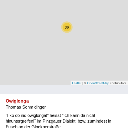
Kärnten
Niederösterreich
36
Oberösterreich
Salzburg
Steiermark
Tirol
Vorarlberg
Leaflet
| ©
OpenStreetMap
contributors
Wien
Owiglonga
Thomas Schmidinger
Kategorie
"I ko do nid owiglonga!" heisst "Ich kann da nicht
Natur und Landwirtschaft
hinuntergreifen!" im Pinzgauer Dialekt, bzw. zumindest in
Fusch an der Glocknerstraße.