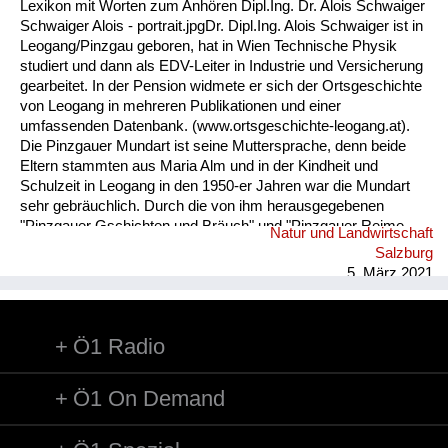
Lexikon mit Worten zum Anhören Dipl.Ing. Dr. Alois Schwaiger
Schwaiger Alois - portrait.jpgDr. Dipl.Ing. Alois Schwaiger ist in
Leogang/Pinzgau geboren, hat in Wien Technische Physik
studiert und dann als EDV-Leiter in Industrie und Versicherung
gearbeitet. In der Pension widmete er sich der Ortsgeschichte
von Leogang in mehreren Publikationen und einer
umfassenden Datenbank. (www.ortsgeschichte-leogang.at).
Die Pinzgauer Mundart ist seine Muttersprache, denn beide
Eltern stammten aus Maria Alm und in der Kindheit und
Schulzeit in Leogang in den 1950-er Jahren war die Mundart
sehr gebräuchlich. Durch die von ihm herausgegebenen
"Pinzgauer Gschichten und Bräuch" und "Pinzgauer Reime,
Natur und Landwirtschaft
Sprüche und Kuchltips" der Maria Almer Mundartdichterin
Salzburg
Gretl Widauer (1999) wurde sein Interesse an dieser Sprache
5. März 2021
geweckt und dabei ein Lexikon mit 1500 Worten von ihm
erarbeitet. ...
Ö1 Radio
Ö1 On Demand