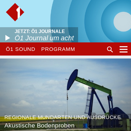
JETZT: Ö1 JOURNALE
Ö1 Journal um acht
Ö1 SOUND
PROGRAMM
REGIONALE MUNDARTEN UND AUSDRÜCKE
Akustische Bodenproben