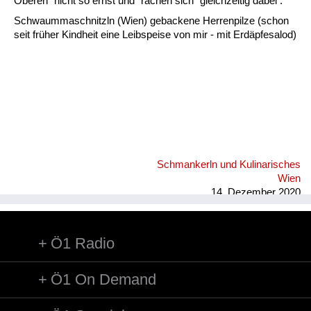
Fluchen und Reden
Oberen" nicht so ernst und "rächen sich" gleichzeitig dabei .
Schwaummaschnitzln (Wien) gebackene Herrenpilze (schon
Mensch, Tier und Alltag
seit früher Kindheit eine Leibspeise von mir - mit Erdäpfesalod)
Schmankerln und
Kulinarisches
Schmankerln und Kulinarisches
Wien
14. Dezember 2020
Ö1 Radio
Ö1 On Demand