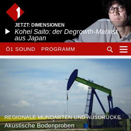
JETZT: DIMENSIONEN
Kohei Saito: der Degrowth-Marxist
aus Japan
Ö1 SOUND
PROGRAMM
REGIONALE MUNDARTEN UND AUSDRÜCKE
Akustische Bodenproben