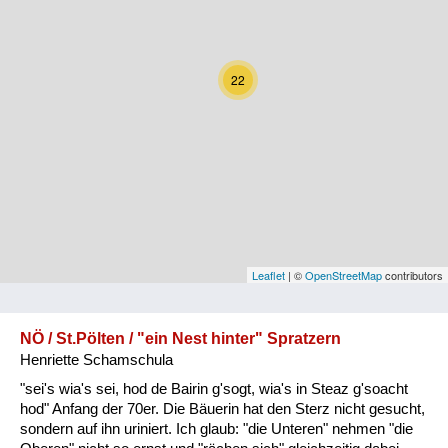
Kärnten
Niederösterreich
22
Oberösterreich
Salzburg
Steiermark
Tirol
Vorarlberg
Leaflet
| ©
OpenStreetMap
contributors
Wien
NÖ / St.Pölten / "ein Nest hinter" Spratzern
Henriette Schamschula
Kategorie
"sei's wia's sei, hod de Bairin g'sogt, wia's in Steaz g'soacht
Natur und Landwirtschaft
hod" Anfang der 70er. Die Bäuerin hat den Sterz nicht gesucht,
sondern auf ihn uriniert. Ich glaub: "die Unteren" nehmen "die