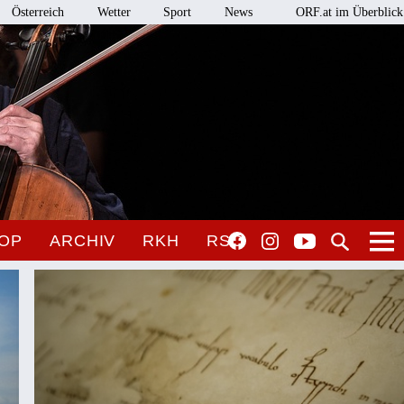
Österreich
Wetter
Sport
News
ORF.at im Überblick
OP
ARCHIV
RKH
RSO