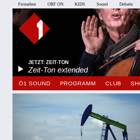
Fernsehen
ORF ON
KIDS
Sound
Debatte
JETZT: ZEIT-TON
Zeit-Ton extended
Ö1 SOUND
PROGRAMM
CLUB
SH