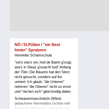
Alltag
Vorarlberg
Schmankerln
und
Wien
Kulinarisches
NÖ / St.Pölten / "ein Nest
hinter" Spratzern
Henriette Schamschula
"sei's wia's sei, hod de Bairin g'sogt,
wia's in Steaz g'soacht hod" Anfang
der 70er. Die Bäuerin hat den Sterz
nicht gesucht, sondern auf ihn
uriniert. Ich glaub: "die Unteren"
nehmen "die Oberen" nicht so ernst
und "rächen sich" gleichzeitig dabei .
Schwaummaschnitzln (Wien)
gebackene Herrenpilze (schon seit
früher Kindheit eine Leibspeise von