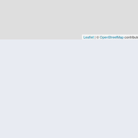
Leaflet
| ©
OpenStreetMap
contribut