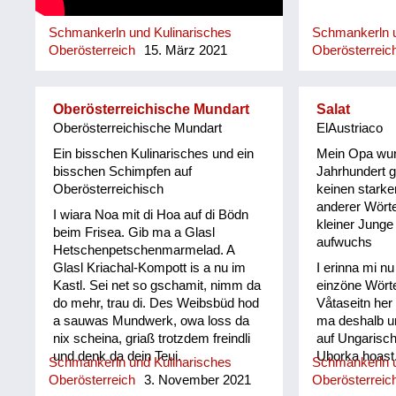
Schmankerln und Kulinarisches
Schmankerln u
Oberösterreich
15. März 2021
Oberösterreic
Oberösterreichische Mundart
Salat
Oberösterreichische Mundart
ElAustriaco
Ein bisschen Kulinarisches und ein
Mein Opa wur
bisschen Schimpfen auf
Jahrhundert g
Oberösterreichisch
keinen starke
anderer Wörte
I wiara Noa mit di Hoa auf di Bödn
kleiner Junge 
beim Frisea. Gib ma a Glasl
aufwuchs
Hetschenpetschenmarmelad. A
Glasl Kriachal-Kompott is a nu im
I erinna mi n
Kastl. Sei net so gschamit, nimm da
einzöne Wörte
do mehr, trau di. Des Weibsbüd hod
Våtaseitn her
a sauwas Mundwerk, owa loss da
ma deshalb unl
nix scheina, griaß trotzdem freindli
auf Ungarisc
und denk da dein Teui.
Uborka hoast
Schmankerln und Kulinarisches
Schmankerln u
jewåis im Spä
Oberösterreich
3. November 2021
Oberösterreic
Salåt vom Goa