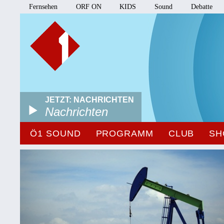
Fernsehen
ORF ON
KIDS
Sound
Debatte
JETZT: NACHRICHTEN
Nachrichten
Ö1 SOUND
PROGRAMM
CLUB
SH