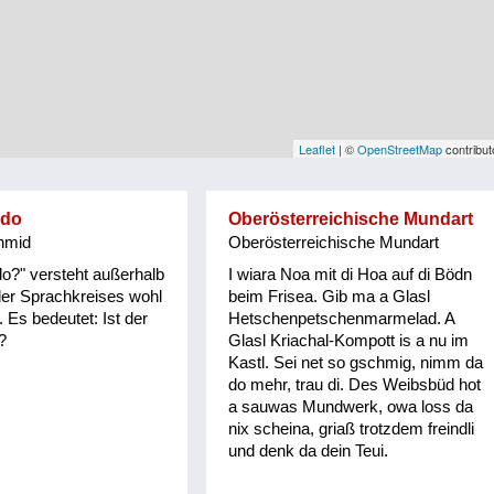
Leaflet
| ©
OpenStreetMap
contribut
 do
Oberösterreichische Mundart
hmid
Oberösterreichische Mundart
 do?" versteht außerhalb
I wiara Noa mit di Hoa auf di Bödn
ler Sprachkreises wohl
beim Frisea. Gib ma a Glasl
Es bedeutet: Ist der
Hetschenpetschenmarmelad. A
?
Glasl Kriachal-Kompott is a nu im
Kastl. Sei net so gschmig, nimm da
do mehr, trau di. Des Weibsbüd hot
a sauwas Mundwerk, owa loss da
nix scheina, griaß trotzdem freindli
und denk da dein Teui.