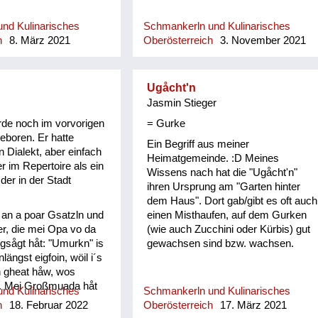
nd Kulinarisches
Schmankerln und Kulinarisches
h
8. März 2021
Oberösterreich
3. November 2021
Ugåcht'n
Jasmin Stieger
de noch im vorvorigen
= Gurke
eboren. Er hatte
Ein Begriff aus meiner
n Dialekt, aber einfach
Heimatgemeinde. :D Meines
r im Repertoire als ein
Wissens nach hat die "Ugåcht'n"
der in der Stadt
ihren Ursprung am "Garten hinter
dem Haus". Dort gab/gibt es oft auch
u an a poar Gsatzln und
einen Misthaufen, auf dem Gurken
r, die mei Opa vo da
(wie auch Zucchini oder Kürbis) gut
 gsågt håt: "Umurkn" is
gewachsen sind bzw. wachsen.
ängst eigfoin, wöil i´s
h gheat håw, wos
. Mei Großmuada håt
nd Kulinarisches
Schmankerln und Kulinarisches
therbst den Andivi
h
18. Februar 2022
Oberösterreich
17. März 2021
tn in n Keller