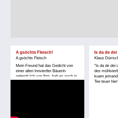
Tirol
Alltag
Vorarlberg
Schmankerln
und
Wien
Kulinarisches
A gsöchts Fleisch!
Is da de dei
A gsöchts Fleisch
Klaus Dürrsc
Mein Freund hat das Gedicht von
"Is da de dei
einer alten Innviertler Bäuerin
des mühlviert
gelernt! Ich von Ihm, hab es noch in
kuam jemand. 
keinem Mundartbuch entdeckt!
Tee teuer hier
Vielleicht wirklich mündlich
überliefert! Granatz erinnert an die
Grenze Innviertel/ Hausruckviertel,
als das Innviertel noch zu Bayern
gehörte!