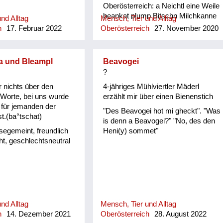
Oberösterreich: a Neichtl eine Weile
beankat plump Bitschn Milchkanne
nd Alltag
Mensch, Tier und Alltag
böfeln/ böfön vor sich her schimpfen/
h
17. Februar 2022
Oberösterreich
27. November 2020
fluchen Bowal Klumpen damisch
verrückt dauni + zubi/ zuwi von
etwas/ jemandem weg/ zu etwas/
a und Bleampl
Beavogei
jemandem hin Degal/ Tatsal kleines
?
Gefäß derisch/ derrisch taub/
schwerhörig wenn einem „die Muffn
r nichts über den
4-jähriges Mühlviertler Mäderl
geht“ Angst vor etwas haben/ sich
Worte, bei uns wurde
erzählt mir über einen Bienenstich
vor etwas fürchten drawig/ trawig
 für jemanden der
"Des Beavogei hot mi gheckt". "Was
dringend/ eilig eiwändi nach Innen
st.(ba°tschat)
is denn a Beavogei?" "No, des den
gerichtet/ besinnlich feigln/ hunzn
ösegemeint, freundlich
Heni(y) sommet"
etwas klappt/ funktioniert nicht gach
ht, geschlechtsneutral
schnell/ flott Gelat mit Sträuchern
gesäumter Bach gfeanzt hinterhältig/
gemein gnauzn/ gnean jammern
Goder Doppelkinn gogatzn
zwitschern griawig nett/ süß Granda
Granittrog grawutisch agressiv/
nd Alltag
Mensch, Tier und Alltag
wütend Gredt Erhöhung im Innenhof
h
14. Dezember 2021
Oberösterreich
28. August 2022
eines Bauernhofes, meistens mit