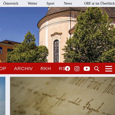
Österreich
Wetter
Sport
News
ORF.at im Überblick
OP
ARCHIV
RKH
RSO