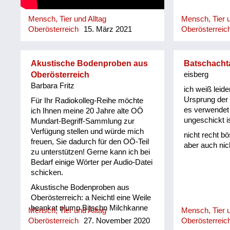
Mensch, Tier und Alltag
Mensch, Tier u
Oberösterreich
15. März 2021
Oberösterreic
Akustische Bodenproben aus
Batschacht
Oberösterreich
eisberg
Barbara Fritz
ich weiß leide
Ursprung der 
Für Ihr Radiokolleg-Reihe möchte
es verwendet
ich Ihnen meine 20 Jahre alte OÖ
ungeschickt i
Mundart-Begriff-Sammlung zur
Verfügung stellen und würde mich
nicht recht b
freuen, Sie dadurch für den OÖ-Teil
aber auch nic
zu unterstützen! Gerne kann ich bei
Bedarf einige Wörter per Audio-Datei
schicken.
Akustische Bodenproben aus
Oberösterreich: a Neichtl eine Weile
beankat plump Bitschn Milchkanne
Mensch, Tier und Alltag
Mensch, Tier u
böfeln/ böfön vor sich her schimpfen/
Oberösterreich
27. November 2020
Oberösterreic
fluchen Bowal Klumpen damisch