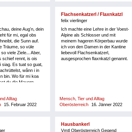
Grantiplatten gschamig schüchtern
hantig bitter hawan mit großem
Appetit essen heiln Unkraut jäten
Flachsenkatzerl / Flaxnkatzl
hibei + hidau nahe an ...
felix vierlinger
chau, deine Aug'n, dein
Ich machte eine Lehre in der Voest-
ht für mi, egal obs
Alpine als Schlosser und mit
hneibt, die Sunn auf.
meinem hageren Körperbau wurde
e Träume, so vüle
ich von den Damen in der Kantine
o viele Ziele... Aber,
liebevoll Flachsenkatzerl,
schief rennt, is ois
ausgesprochen flaxnkatzl genannt.
i siag. Es tuat so guat,
chrüttelst, wånn i in
 bin. Wo für mi koa
sst du die Mauern
n. Bringst mir
 machst mir die Aug‘n
nd Alltag
Mensch, Tier und Alltag
 wieder klar, gibst mir
h
15. Februar 2022
Oberösterreich
16. Jänner 2022
st mi wieder auf, und di
 dazua! Es tuat so guat,
 Kochkopf kühlst. Und
wieder mal a Sicherung
Hausbankerl
möcht' i zwar net
ger
Vmtl Oberösterreich Gegend