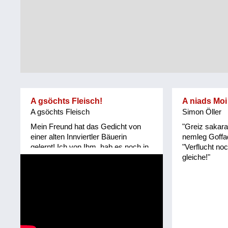
Tirol
Alltag
Vorarlberg
Schmankerln
und
Wien
Kulinarisches
A gsöchts Fleisch!
A niads Moi
A gsöchts Fleisch
Simon Öller
Mein Freund hat das Gedicht von
"Greiz sakara
einer alten Innviertler Bäuerin
nemleg Goffad
gelernt! Ich von Ihm, hab es noch in
"Verflucht no
keinem Mundartbuch entdeckt!
gleiche!"
Vielleicht wirklich mündlich
überliefert! Granatz erinnert an die
Grenze Innviertel/ Hausruckviertel,
als das Innviertel noch zu Bayern
gehörte!