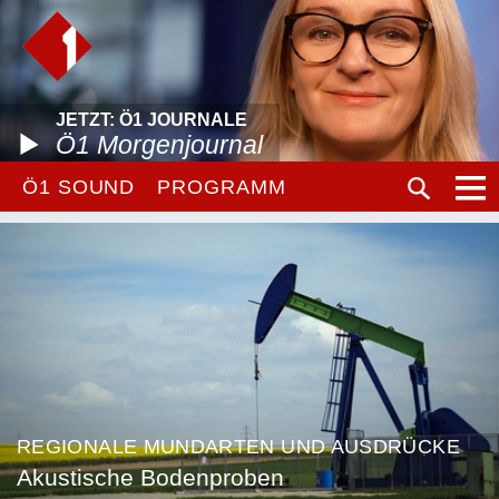
JETZT: Ö1 JOURNALE
Ö1 Morgenjournal
Ö1 SOUND
PROGRAMM
REGIONALE MUNDARTEN UND AUSDRÜCKE
Akustische Bodenproben