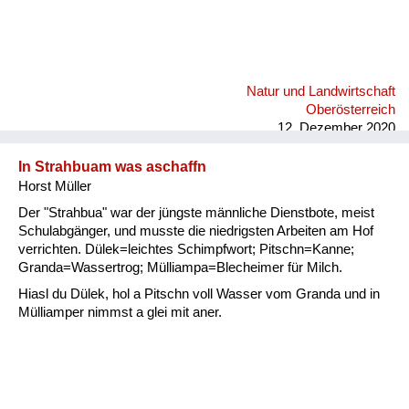
Natur und Landwirtschaft
Oberösterreich
12. Dezember 2020
In Strahbuam was aschaffn
Horst Müller
Der "Strahbua" war der jüngste männliche Dienstbote, meist
Schulabgänger, und musste die niedrigsten Arbeiten am Hof
verrichten. Dülek=leichtes Schimpfwort; Pitschn=Kanne;
Granda=Wassertrog; Mülliampa=Blecheimer für Milch.
Hiasl du Dülek, hol a Pitschn voll Wasser vom Granda und in
Mülliamper nimmst a glei mit aner.