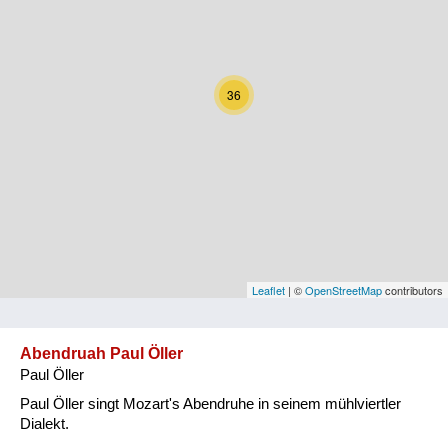
Kärnten
Niederösterreich
36
Oberösterreich
Salzburg
Steiermark
Tirol
Vorarlberg
Leaflet
| ©
OpenStreetMap
contributors
Wien
Abendruah Paul Öller
Paul Öller
Kategorie
Paul Öller singt Mozart's Abendruhe in seinem mühlviertler
Natur und Landwirtschaft
Dialekt.