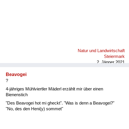
Natur und Landwirtschaft
Steiermark
2. Jänner 2021
Beavogei
?
4-jähriges Mühlviertler Mäderl erzählt mir über einen
Bienenstich
"Des Beavogei hot mi gheckt". "Was is denn a Beavogei?"
"No, des den Heni(y) sommet"