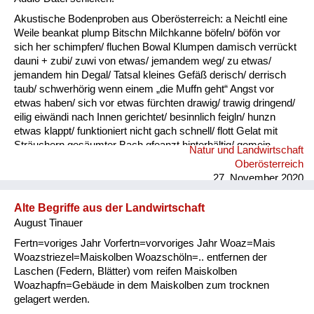
Akustische Bodenproben aus Oberösterreich: a Neichtl eine
Weile beankat plump Bitschn Milchkanne böfeln/ böfön vor
sich her schimpfen/ fluchen Bowal Klumpen damisch verrückt
dauni + zubi/ zuwi von etwas/ jemandem weg/ zu etwas/
jemandem hin Degal/ Tatsal kleines Gefäß derisch/ derrisch
taub/ schwerhörig wenn einem „die Muffn geht“ Angst vor
etwas haben/ sich vor etwas fürchten drawig/ trawig dringend/
eilig eiwändi nach Innen gerichtet/ besinnlich feigln/ hunzn
etwas klappt/ funktioniert nicht gach schnell/ flott Gelat mit
Sträuchern gesäumter Bach gfeanzt hinterhältig/ gemein
Natur und Landwirtschaft
gnauzn/ gnean jammern Goder Doppelkinn gogatzn
Oberösterreich
zwitschern griawig nett/ süß Granda Granittrog grawutisch
27. November 2020
agressiv/ wütend Gredt Erhöhung im Innenhof eines
Bauernhofes, meistens mit Grantiplatten gschamig schüchtern
Alte Begriffe aus der Landwirtschaft
hantig bitter hawan mit großem Appetit essen heiln Unkraut
August Tinauer
jäten hibei + hidau nahe an ...
Fertn=voriges Jahr Vorfertn=vorvoriges Jahr Woaz=Mais
Woazstriezel=Maiskolben Woazschöln=.. entfernen der
Laschen (Federn, Blätter) vom reifen Maiskolben
Woazhapfn=Gebäude in dem Maiskolben zum trocknen
gelagert werden.