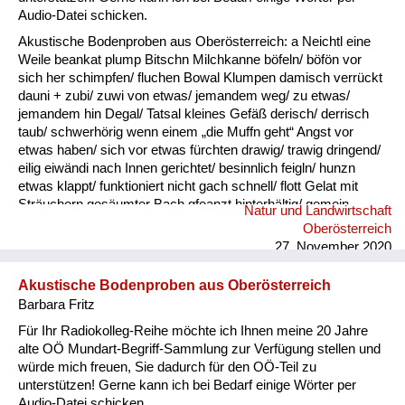
Audio-Datei schicken.
Akustische Bodenproben aus Oberösterreich: a Neichtl eine
Weile beankat plump Bitschn Milchkanne böfeln/ böfön vor
sich her schimpfen/ fluchen Bowal Klumpen damisch verrückt
dauni + zubi/ zuwi von etwas/ jemandem weg/ zu etwas/
jemandem hin Degal/ Tatsal kleines Gefäß derisch/ derrisch
taub/ schwerhörig wenn einem „die Muffn geht“ Angst vor
etwas haben/ sich vor etwas fürchten drawig/ trawig dringend/
eilig eiwändi nach Innen gerichtet/ besinnlich feigln/ hunzn
etwas klappt/ funktioniert nicht gach schnell/ flott Gelat mit
Sträuchern gesäumter Bach gfeanzt hinterhältig/ gemein
Natur und Landwirtschaft
gnauzn/ gnean jammern Goder Doppelkinn gogatzn
Oberösterreich
zwitschern griawig nett/ süß Granda Granittrog grawutisch
27. November 2020
agressiv/ wütend Gredt Erhöhung im Innenhof eines
Bauernhofes, meistens mit Grantiplatten gschamig schüchtern
Akustische Bodenproben aus Oberösterreich
hantig bitter hawan mit großem Appetit essen heiln Unkraut
Barbara Fritz
jäten hibei + hidau nahe an ...
Für Ihr Radiokolleg-Reihe möchte ich Ihnen meine 20 Jahre
alte OÖ Mundart-Begriff-Sammlung zur Verfügung stellen und
würde mich freuen, Sie dadurch für den OÖ-Teil zu
unterstützen! Gerne kann ich bei Bedarf einige Wörter per
Audio-Datei schicken.