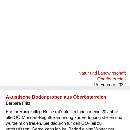
Fluchen und Reden
Mensch, Tier und Alltag
Schmankerln und
Kulinarisches
Natur und Landwirtschaft
Oberösterreich
15. Februar 2022
Akustische Bodenproben aus Oberösterreich
Barbara Fritz
Für Ihr Radiokolleg-Reihe möchte ich Ihnen meine 20 Jahre
alte OÖ Mundart-Begriff-Sammlung zur Verfügung stellen und
würde mich freuen, Sie dadurch für den OÖ-Teil zu
unterstützen! Gerne kann ich bei Bedarf einige Wörter per