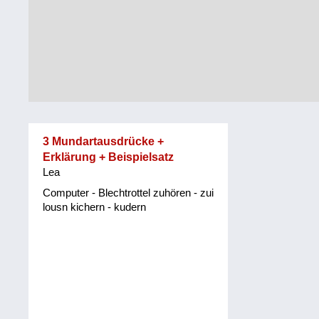
Tirol
Alltag
Vorarlberg
Schmankerln
und
Wien
Kulinarisches
3 Mundartausdrücke +
Erklärung + Beispielsatz
Lea
Computer - Blechtrottel zuhören - zui
lousn kichern - kudern