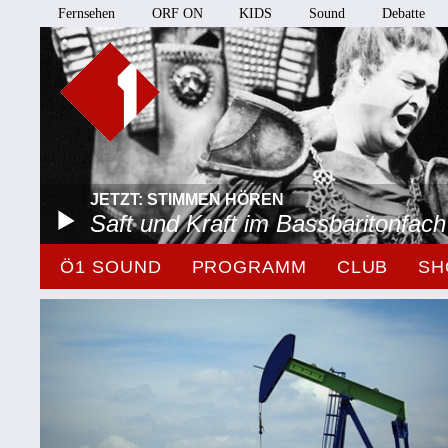
Fernsehen
ORF ON
KIDS
Sound
Debatte
JETZT: STIMMEN HÖREN
Saft und Kraft im Bassbaritonfach
Ö1 SOUND
PROGRAMM
CLUB
SH