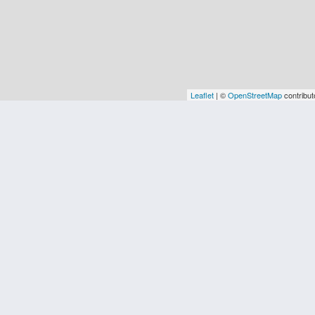
Leaflet
| ©
OpenStreetMap
contribut