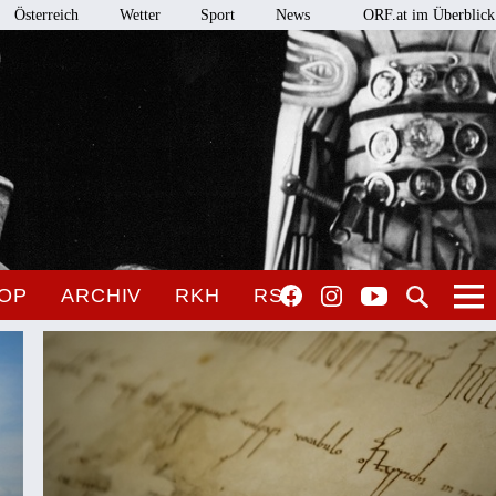
Österreich
Wetter
Sport
News
ORF.at im Überblick
OP
ARCHIV
RKH
RSO