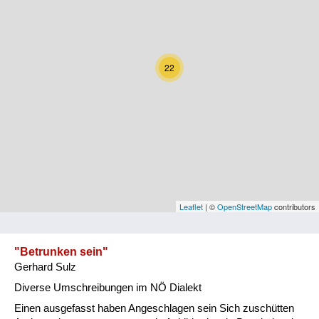
Kärnten
Niederösterreich
22
Oberösterreich
Salzburg
Steiermark
Tirol
Vorarlberg
Leaflet
| ©
OpenStreetMap
contributors
Wien
"Betrunken sein"
Gerhard Sulz
Kategorie
Diverse Umschreibungen im NÖ Dialekt
Natur und Landwirtschaft
Einen ausgefasst haben Angeschlagen sein Sich zuschütten