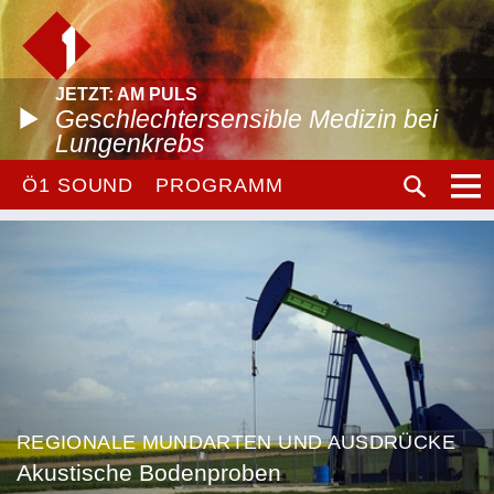
JETZT: AM PULS
Geschlechtersensible Medizin bei
Lungenkrebs
Ö1 SOUND
PROGRAMM
REGIONALE MUNDARTEN UND AUSDRÜCKE
Akustische Bodenproben