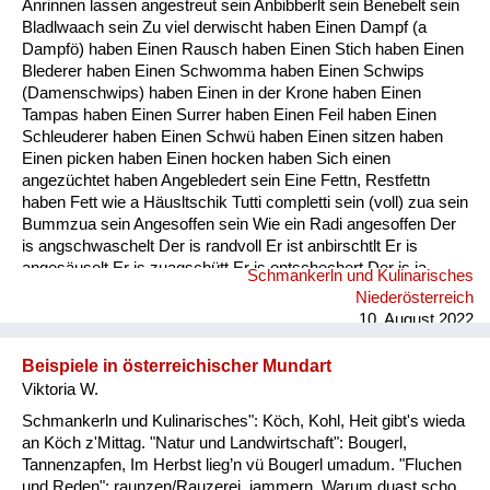
Anrinnen lassen angestreut sein Anbibberlt sein Benebelt sein
Fluchen und Reden
Bladlwaach sein Zu viel derwischt haben Einen Dampf (a
Dampfö) haben Einen Rausch haben Einen Stich haben Einen
Mensch, Tier und Alltag
Blederer haben Einen Schwomma haben Einen Schwips
(Damenschwips) haben Einen in der Krone haben Einen
Schmankerln und
Tampas haben Einen Surrer haben Einen Feil haben Einen
Kulinarisches
Schleuderer haben Einen Schwü haben Einen sitzen haben
Einen picken haben Einen hocken haben Sich einen
angezüchtet haben Angebledert sein Eine Fettn, Restfettn
haben Fett wie a Häusltschik Tutti completti sein (voll) zua sein
Bummzua sein Angesoffen sein Wie ein Radi angesoffen Der
is angschwaschelt Der is randvoll Er ist anbirschtlt Er is
angesäuselt Er is zuagschütt Er is ontschechert Der is ja
Schmankerln und Kulinarisches
schon gaunz steif Der is steif (steifer Blick) Fett wie ein
Niederösterreich
Radierer Blunzenfett sein Angefüllt sein abgefüllt sein
10. August 2022
angekübelt sein Angestochen sein versumpft...
Beispiele in österreichischer Mundart
Viktoria W.
Schmankerln und Kulinarisches": Köch, Kohl, Heit gibt's wieda
an Köch z'Mittag. "Natur und Landwirtschaft": Bougerl,
Tannenzapfen, Im Herbst lieg’n vü Bougerl umadum. "Fluchen
und Reden": raunzen/Rauzerei, jammern, Warum duast scho