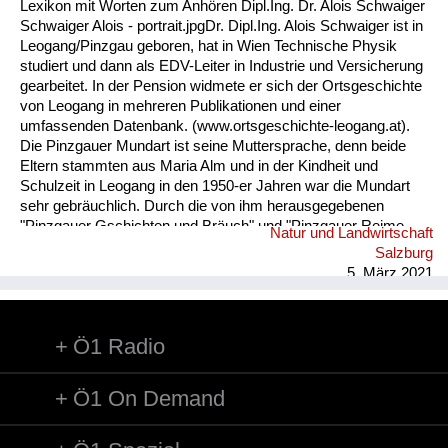
Lexikon mit Worten zum Anhören Dipl.Ing. Dr. Alois Schwaiger
Schwaiger Alois - portrait.jpgDr. Dipl.Ing. Alois Schwaiger ist in
Leogang/Pinzgau geboren, hat in Wien Technische Physik
studiert und dann als EDV-Leiter in Industrie und Versicherung
gearbeitet. In der Pension widmete er sich der Ortsgeschichte
von Leogang in mehreren Publikationen und einer
umfassenden Datenbank. (www.ortsgeschichte-leogang.at).
Die Pinzgauer Mundart ist seine Muttersprache, denn beide
Eltern stammten aus Maria Alm und in der Kindheit und
Schulzeit in Leogang in den 1950-er Jahren war die Mundart
sehr gebräuchlich. Durch die von ihm herausgegebenen
"Pinzgauer Gschichten und Bräuch" und "Pinzgauer Reime,
Natur und Landwirtschaft
Sprüche und Kuchltips" der Maria Almer Mundartdichterin
Salzburg
Gretl Widauer (1999) wurde sein Interesse an dieser Sprache
5. März 2021
geweckt und dabei ein Lexikon mit 1500 Worten von ihm
erarbeitet. ...
Ö1 Radio
Ö1 On Demand