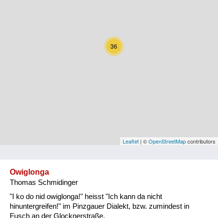
Kärnten
Niederösterreich
36
Oberösterreich
Salzburg
Steiermark
Tirol
Vorarlberg
Leaflet
| ©
OpenStreetMap
contributors
Wien
Owiglonga
Thomas Schmidinger
Kategorie
"I ko do nid owiglonga!" heisst "Ich kann da nicht
Natur und Landwirtschaft
hinuntergreifen!" im Pinzgauer Dialekt, bzw. zumindest in
Fusch an der Glocknerstraße.