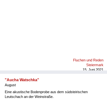
Fluchen und Reden
Mensch, Tier und Alltag
Schmankerln und
Kulinarisches
Fluchen und Reden
Steiermark
15. Juni 2021
"Aucha Watschka"
August
Eine akustische Bodenprobe aus dem südsteirischen
Leutschach an der Weinstraße.