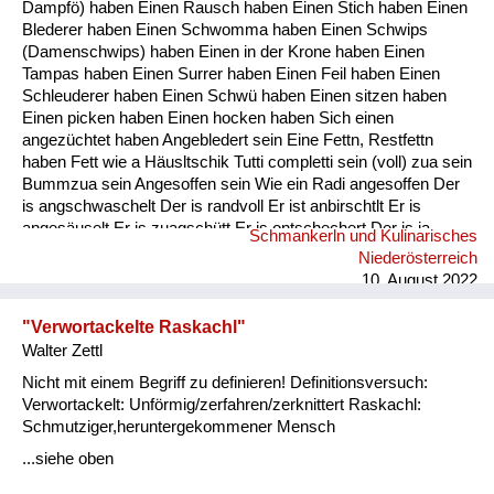
Dampfö) haben Einen Rausch haben Einen Stich haben Einen
Blederer haben Einen Schwomma haben Einen Schwips
(Damenschwips) haben Einen in der Krone haben Einen
Tampas haben Einen Surrer haben Einen Feil haben Einen
Schleuderer haben Einen Schwü haben Einen sitzen haben
Einen picken haben Einen hocken haben Sich einen
angezüchtet haben Angebledert sein Eine Fettn, Restfettn
haben Fett wie a Häusltschik Tutti completti sein (voll) zua sein
Bummzua sein Angesoffen sein Wie ein Radi angesoffen Der
is angschwaschelt Der is randvoll Er ist anbirschtlt Er is
angesäuselt Er is zuagschütt Er is ontschechert Der is ja
Schmankerln und Kulinarisches
schon gaunz steif Der is steif (steifer Blick) Fett wie ein
Niederösterreich
Radierer Blunzenfett sein Angefüllt sein abgefüllt sein
10. August 2022
angekübelt sein Angestochen sein versumpft...
"Verwortackelte Raskachl"
Walter Zettl
Nicht mit einem Begriff zu definieren! Definitionsversuch:
Verwortackelt: Unförmig/zerfahren/zerknittert Raskachl:
Schmutziger,heruntergekommener Mensch
...siehe oben