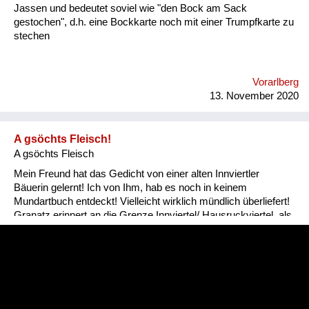
Jassen und bedeutet soviel wie "den Bock am Sack
gestochen", d.h. eine Bockkarte noch mit einer Trumpfkarte zu
stechen
Vorarlberg
13. November 2020
A gsöchts Fleisch!
A gsöchts Fleisch
Mein Freund hat das Gedicht von einer alten Innviertler
Bäuerin gelernt! Ich von Ihm, hab es noch in keinem
Mundartbuch entdeckt! Vielleicht wirklich mündlich überliefert!
Granatz erinnert an die Grenze Innviertel/ Hausruckviertel, als
das Innviertel noch zu Bayern gehörte!