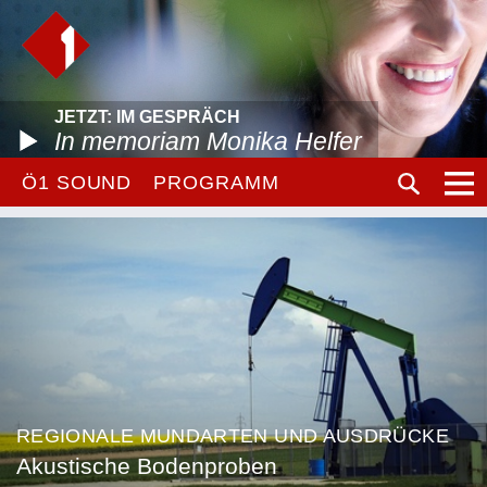
JETZT: IM GESPRÄCH
In memoriam Monika Helfer
Ö1 SOUND
PROGRAMM
REGIONALE MUNDARTEN UND AUSDRÜCKE
Akustische Bodenproben