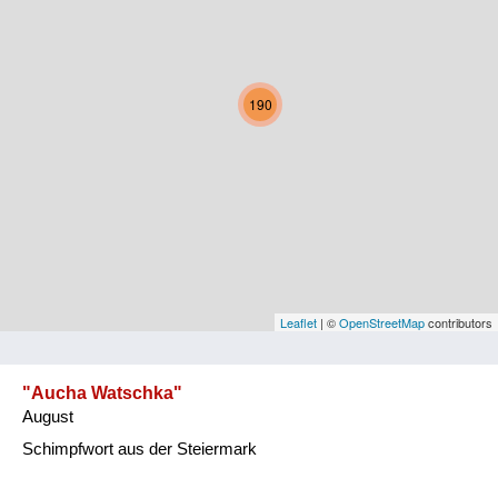
Kärnten
Niederösterreich
190
Oberösterreich
Salzburg
Steiermark
Tirol
Vorarlberg
Leaflet
| ©
OpenStreetMap
contributors
Wien
"Aucha Watschka"
August
Kategorie
Schimpfwort aus der Steiermark
Natur und Landwirtschaft