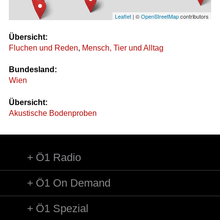
Leaflet
| ©
OpenStreetMap
contributors
Übersicht:
Fluchen und Reden
,
Mensch, Tier und Alltag
Bundesland:
Wien
Übersicht:
Akustische Bodenproben
Ö1 Radio
Ö1 On Demand
Ö1 Spezial