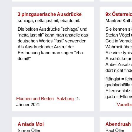
3 pinzgauerische Ausdrücke
9x Österrei
schiaga, netta just nit, eba do nit.
Manfred Kath
Die beiden Ausdrücke "schiaga" und
Sie kennen s
"netta just nit" kann man anstelle das
Stefan Vögel 
deutschen Wortes "fast" verwenden.
Gott in Vorad
Als Ausdruck oder Ausruf der
Wahrheit über
Erstaunung kann man sagen "eba
Sie viele typi
do nit!"
Ausdrücke u
Anbei Zusatz
dort nicht find
fitänglat = fei
gadaladalälla
Elternschlaf
gada = Eltern
Fluchen und Reden
Salzburg
1.
(Fenster)lade
Jänner 2021
Vorarlb
hinüber gsch
seckel = Aus
und bedeutet 
A niads Moi
Abendruah P
am Sack gesto
Simon Öller
Paul Öller
Bockkarte noc