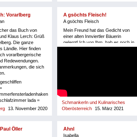
ch: Vorarlberg
A gsöchts Fleisch!
an
A gsöchts Fleisch
icher das Buch von
Mein Freund hat das Gedicht von
und Klaus Lerch: Grüß
einer alten Innviertler Bäuerin
elberg. Die ganze
gelernt! Ich von Ihm, hab es noch in
s Ländle. Hier finden
keinem Mundartbuch entdeckt!
sch vorarlbergerische
Vielleicht wirklich mündlich
nd Redewendungen.
überliefert! Granatz erinnert an die
anmerkungen, die sich
Grenze Innviertel/ Hausruckviertel,
en.
als das Innviertel noch zu Bayern
gehörte!
ngeschliffen
 =
zimmerfensterladenhaken
schlafzimmer lada =
Schmankerln und Kulinarisches
n lälla = Haken dure =
erg
13. November 2020
Oberösterreich
15. März 2021
tocha da bock am
spruch beim Jassen
soviel wie "den Bock
aul Öller
Ahnl
chen", d.h. eine
Isabella
h mit einer