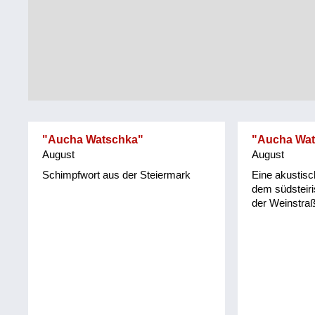
Tirol
Alltag
Vorarlberg
Schmankerln
und
Wien
Kulinarisches
"Aucha Watschka"
"Aucha Wat
August
August
Schimpfwort aus der Steiermark
Eine akustis
dem südsteir
der Weinstraß