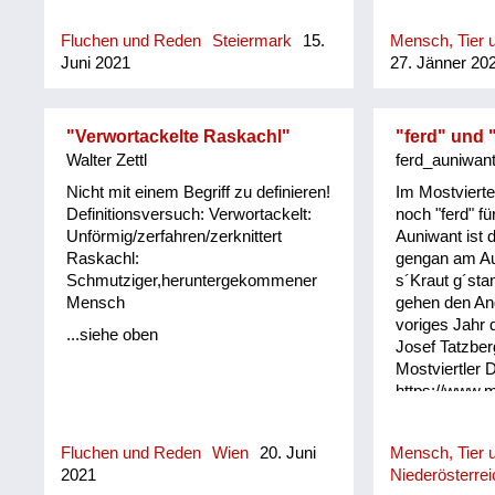
Fluchen und Reden
Steiermark
15.
Mensch, Tier u
Juni 2021
27. Jänner 20
"Verwortackelte Raskachl"
"ferd" und 
Walter Zettl
ferd_auniwan
Nicht mit einem Begriff zu definieren!
Im Mostvierte
Definitionsversuch: Verwortackelt:
noch "ferd" fü
Unförmig/zerfahren/zerknittert
Auniwant ist d
Raskachl:
gengan am Au
Schmutziger,heruntergekommener
s´Kraut g´sta
Mensch
gehen den An
voriges Jahr 
...siehe oben
Josef Tatzber
Mostviertler D
https://www.m
Fluchen und Reden
Wien
20. Juni
Mensch, Tier u
2021
Niederösterrei