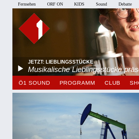
Fernsehen
ORF ON
KIDS
Sound
Debatte
JETZT: LIEBLINGSSTÜCKE
Musikalische Lieblingsstücke prä
Ö1 SOUND
PROGRAMM
CLUB
SH