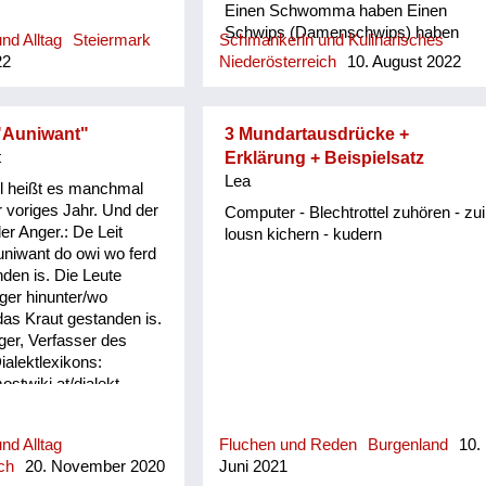
Einen Schwomma haben Einen
Schwips (Damenschwips) haben
nd Alltag
Steiermark
Schmankerln und Kulinarisches
Einen in der Krone haben Einen
22
Niederösterreich
10. August 2022
Tampas haben Einen Surrer haben
Einen Feil haben Einen Schleuderer
haben Einen Schwü haben Einen
"Auniwant"
3 Mundartausdrücke +
sitzen haben Einen picken haben
t
Erklärung + Beispielsatz
Einen hocken haben Sich einen
Lea
angezüchtet haben Angebledert sein
l heißt es manchmal
Eine Fettn, Restfettn haben Fett wie
r voriges Jahr. Und der
Computer - Blechtrottel zuhören - zui
a Häusltschik Tutti completti sein
er Anger.: De Leit
lousn kichern - kudern
(voll) zua sein Bummzua sein
niwant do owi wo ferd
Angesoffen sein Wie ein Radi
nden is. Die Leute
angesoffen Der is angschwaschelt
ger hinunter/wo
Der is randvoll Er ist anbirschtlt Er is
das Kraut gestanden is.
angesäuselt Er is zuagschütt Er is
ger, Verfasser des
ontschechert Der is ja schon gaunz
ialektlexikons:
steif Der is steif (steifer Blick) Fett
ostwiki.at/dialekt
wie ein Radierer Blunzenfett sein
Angefüllt sein abgefüllt sein
angekübelt sein Angestochen sein
nd Alltag
Fluchen und Reden
Burgenland
10.
versumpft...
ch
20. November 2020
Juni 2021