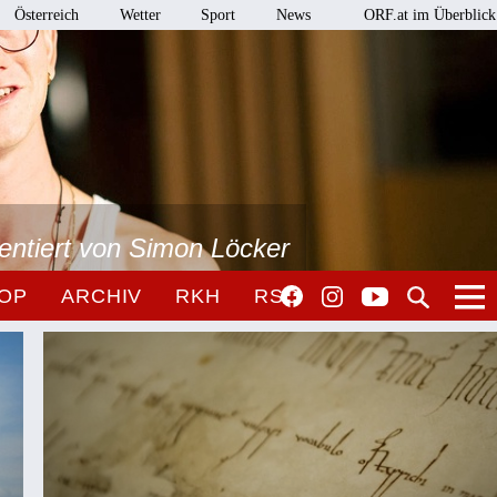
Österreich
Wetter
Sport
News
ORF.at im Überblick
sentiert von Simon Löcker
OP
ARCHIV
RKH
RSO