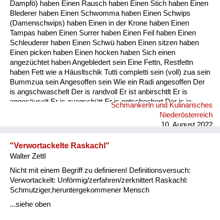
Dampfö) haben Einen Rausch haben Einen Stich haben Einen
Blederer haben Einen Schwomma haben Einen Schwips
(Damenschwips) haben Einen in der Krone haben Einen
Tampas haben Einen Surrer haben Einen Feil haben Einen
Schleuderer haben Einen Schwü haben Einen sitzen haben
Einen picken haben Einen hocken haben Sich einen
angezüchtet haben Angebledert sein Eine Fettn, Restfettn
haben Fett wie a Häusltschik Tutti completti sein (voll) zua sein
Bummzua sein Angesoffen sein Wie ein Radi angesoffen Der
is angschwaschelt Der is randvoll Er ist anbirschtlt Er is
angesäuselt Er is zuagschütt Er is ontschechert Der is ja
Schmankerln und Kulinarisches
schon gaunz steif Der is steif (steifer Blick) Fett wie ein
Niederösterreich
Radierer Blunzenfett sein Angefüllt sein abgefüllt sein
10. August 2022
angekübelt sein Angestochen sein versumpft...
"Verwortackelte Raskachl"
Walter Zettl
Nicht mit einem Begriff zu definieren! Definitionsversuch:
Verwortackelt: Unförmig/zerfahren/zerknittert Raskachl:
Schmutziger,heruntergekommener Mensch
...siehe oben