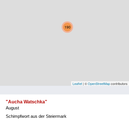
Kärnten
Niederösterreich
190
Oberösterreich
Salzburg
Steiermark
Tirol
Vorarlberg
Leaflet
| ©
OpenStreetMap
contributors
Wien
"Aucha Watschka"
August
Kategorie
Schimpfwort aus der Steiermark
Natur und Landwirtschaft