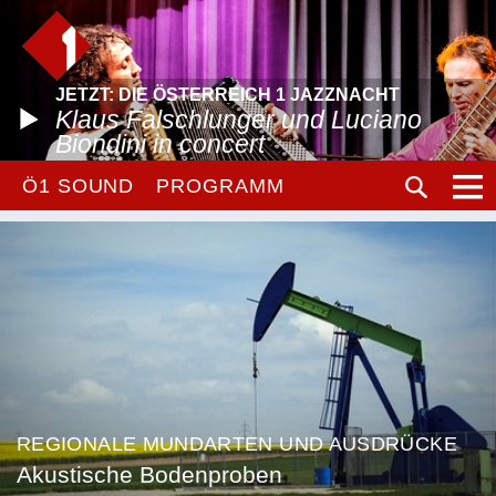
JETZT: DIE ÖSTERREICH 1 JAZZNACHT
Klaus Falschlunger und Luciano
Biondini in concert
Ö1 SOUND
PROGRAMM
REGIONALE MUNDARTEN UND AUSDRÜCKE
Akustische Bodenproben