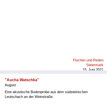
Fluchen und Reden
Mensch, Tier und Alltag
Schmankerln und
Kulinarisches
Fluchen und Reden
Steiermark
15. Juni 2021
"Aucha Watschka"
August
Eine akustische Bodenprobe aus dem südsteirischen
Leutschach an der Weinstraße.