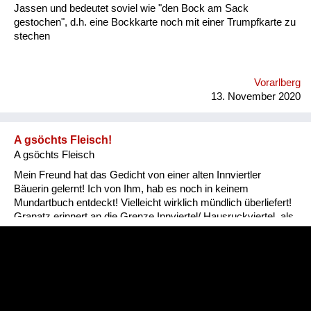
Jassen und bedeutet soviel wie "den Bock am Sack
gestochen", d.h. eine Bockkarte noch mit einer Trumpfkarte zu
stechen
Vorarlberg
13. November 2020
A gsöchts Fleisch!
A gsöchts Fleisch
Mein Freund hat das Gedicht von einer alten Innviertler
Bäuerin gelernt! Ich von Ihm, hab es noch in keinem
Mundartbuch entdeckt! Vielleicht wirklich mündlich überliefert!
Granatz erinnert an die Grenze Innviertel/ Hausruckviertel, als
das Innviertel noch zu Bayern gehörte!