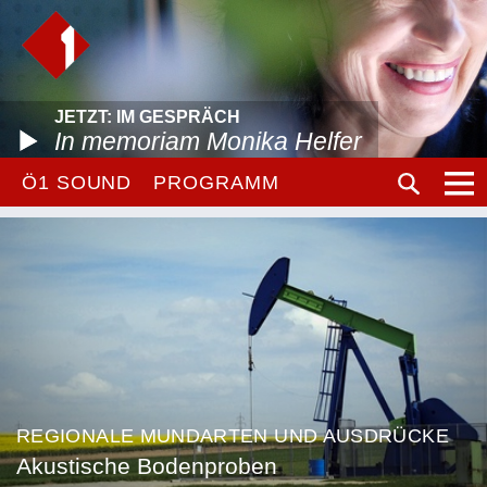
JETZT: IM GESPRÄCH
In memoriam Monika Helfer
Ö1 SOUND
PROGRAMM
REGIONALE MUNDARTEN UND AUSDRÜCKE
Akustische Bodenproben