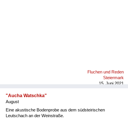
Fluchen und Reden
Mensch, Tier und Alltag
Schmankerln und
Kulinarisches
Fluchen und Reden
Steiermark
15. Juni 2021
"Aucha Watschka"
August
Eine akustische Bodenprobe aus dem südsteirischen
Leutschach an der Weinstraße.