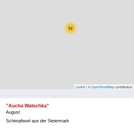
Kärnten
Niederösterreich
52
Oberösterreich
Salzburg
Steiermark
Tirol
Vorarlberg
Leaflet
| ©
OpenStreetMap
contributors
Wien
"Aucha Watschka"
August
Kategorie
Schimpfwort aus der Steiermark
Natur und Landwirtschaft