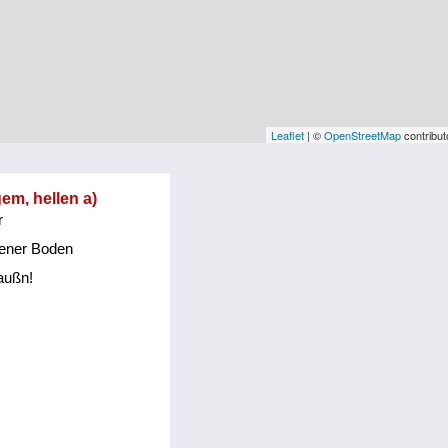
Leaflet
| ©
OpenStreetMap
contribut
gem, hellen a)
r
orener Boden
raußn!