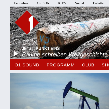
Fernsehen
ORF ON
KIDS
Sound
Debatte
JETZT: PUNKT EINS
Bäume schreiben Weltgeschichte
Ö1 SOUND
PROGRAMM
CLUB
SH