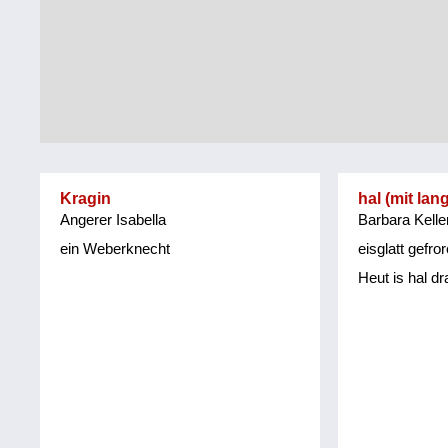
Tirol
Alltag
Vorarlberg
Schmankerln
und
Wien
Kulinarisches
Kragin
hal (mit lan
Angerer Isabella
Barbara Kelle
ein Weberknecht
eisglatt gefr
Heut is hal d