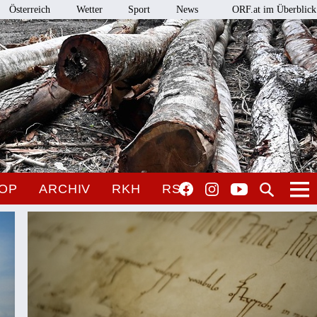
Österreich
Wetter
Sport
News
ORF.at im Überblick
OP
ARCHIV
RKH
RSO