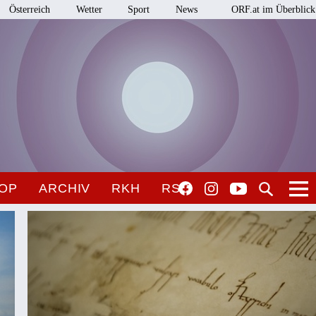
Österreich
Wetter
Sport
News
ORF.at im Überblick
OP
ARCHIV
RKH
RSO