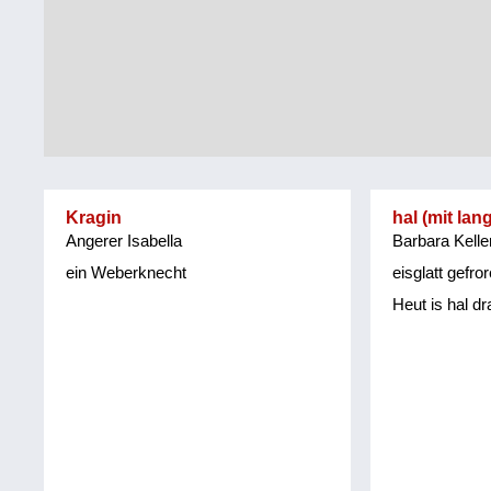
Tirol
Alltag
Vorarlberg
Schmankerln
und
Wien
Kulinarisches
Kragin
hal (mit lan
Angerer Isabella
Barbara Kelle
ein Weberknecht
eisglatt gefr
Heut is hal d