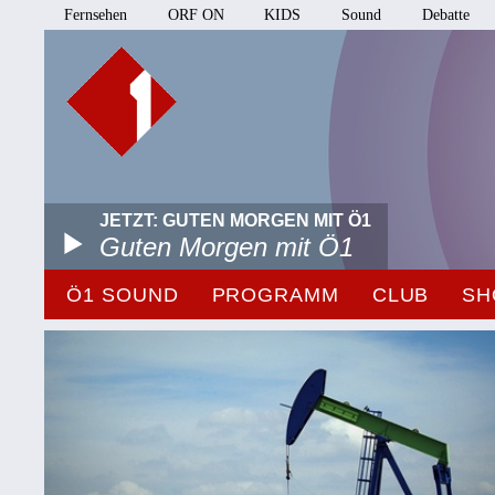
Fernsehen
ORF ON
KIDS
Sound
Debatte
JETZT: GUTEN MORGEN MIT Ö1
Guten Morgen mit Ö1
Ö1 SOUND
PROGRAMM
CLUB
SH