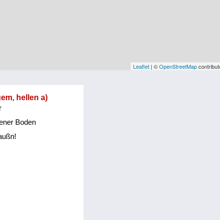
Leaflet
| ©
OpenStreetMap
contribut
gem, hellen a)
r
orener Boden
raußn!